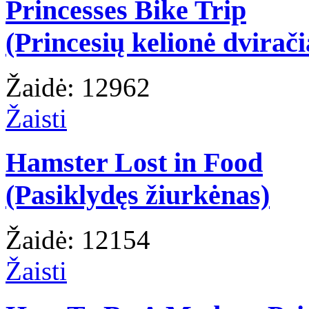
Princesses Bike Trip
(Princesių kelionė dvirači
Žaidė: 12962
Žaisti
Hamster Lost in Food
(Pasiklydęs žiurkėnas)
Žaidė: 12154
Žaisti