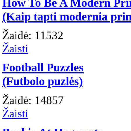
How To Be A Modern Pri
(Kaip tapti modernia prin
Žaidė: 11532
Žaisti
Football Puzzles
(Futbolo puzlės)
Žaidė: 14857
Žaisti