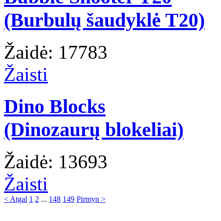
(Burbulų šaudyklė T20)
Žaidė: 17783
Žaisti
Dino Blocks
(Dinozaurų blokeliai)
Žaidė: 13693
Žaisti
< Atgal
1
2
...
148
149
Pirmyn >