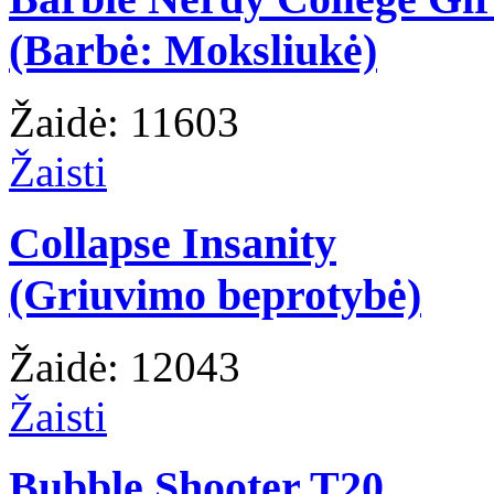
(Barbė: Moksliukė)
Žaidė: 11603
Žaisti
Collapse Insanity
(Griuvimo beprotybė)
Žaidė: 12043
Žaisti
Bubble Shooter T20