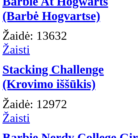
Barbie At Hogwarts
(Barbė Hogvartse)
Žaidė: 13632
Žaisti
Stacking Challenge
(Krovimo iššūkis)
Žaidė: 12972
Žaisti
Barbie Nerdy College Gir