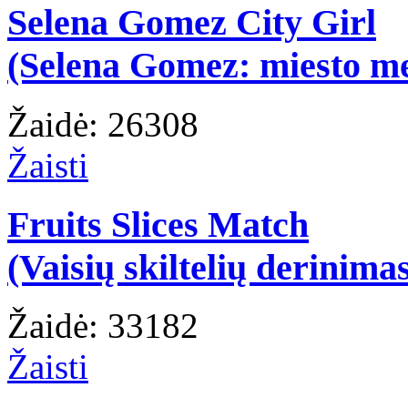
Selena Gomez City Girl
(Selena Gomez: miesto m
Žaidė: 26308
Žaisti
Fruits Slices Match
(Vaisių skiltelių derinima
Žaidė: 33182
Žaisti