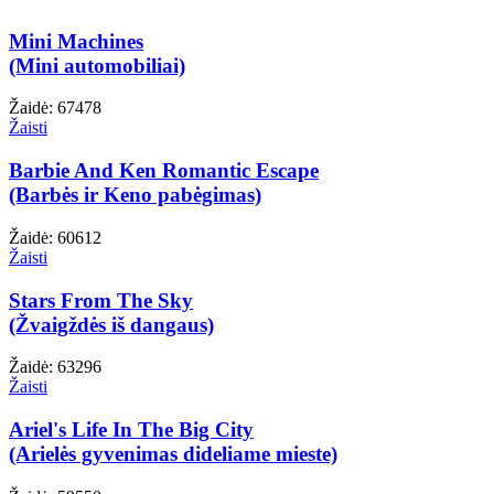
Mini Machines
(Mini automobiliai)
Žaidė: 67478
Žaisti
Barbie And Ken Romantic Escape
(Barbės ir Keno pabėgimas)
Žaidė: 60612
Žaisti
Stars From The Sky
(Žvaigždės iš dangaus)
Žaidė: 63296
Žaisti
Ariel's Life In The Big City
(Arielės gyvenimas dideliame mieste)