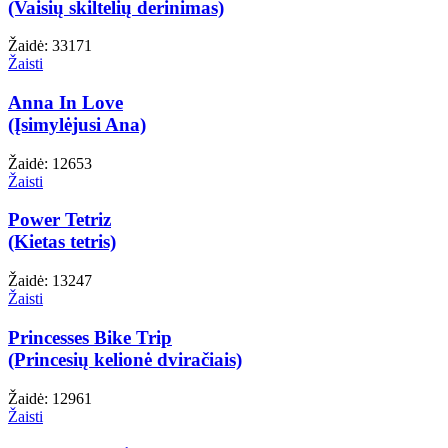
(Vaisių skiltelių derinimas)
Žaidė: 33171
Žaisti
Anna In Love
(Įsimylėjusi Ana)
Žaidė: 12653
Žaisti
Power Tetriz
(Kietas tetris)
Žaidė: 13247
Žaisti
Princesses Bike Trip
(Princesių kelionė dviračiais)
Žaidė: 12961
Žaisti