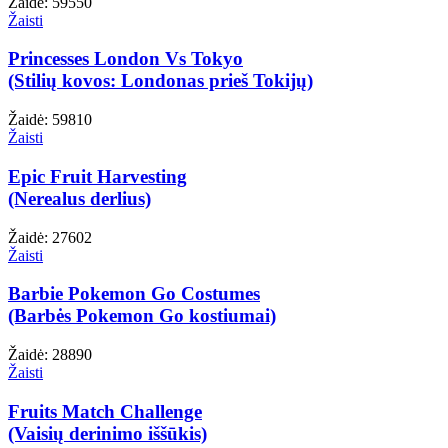
Žaidė: 59550
Žaisti
Princesses London Vs Tokyo
(Stilių kovos: Londonas prieš Tokijų)
Žaidė: 59810
Žaisti
Epic Fruit Harvesting
(Nerealus derlius)
Žaidė: 27602
Žaisti
Barbie Pokemon Go Costumes
(Barbės Pokemon Go kostiumai)
Žaidė: 28890
Žaisti
Fruits Match Challenge
(Vaisių derinimo iššūkis)