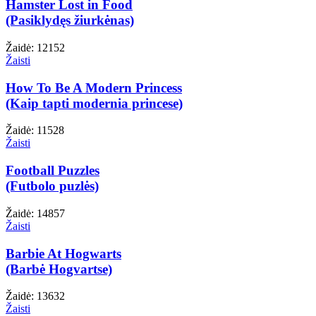
Hamster Lost in Food
(Pasiklydęs žiurkėnas)
Žaidė: 12152
Žaisti
How To Be A Modern Princess
(Kaip tapti modernia princese)
Žaidė: 11528
Žaisti
Football Puzzles
(Futbolo puzlės)
Žaidė: 14857
Žaisti
Barbie At Hogwarts
(Barbė Hogvartse)
Žaidė: 13632
Žaisti