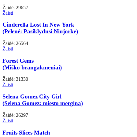
Žaidė: 29657
Žaisti
Cinderella Lost In New York
(Pelenė: Pasiklydusi Niujorke)
Žaidė: 26564
Žaisti
Forest Gems
(Miško brangakmeniai)
Žaidė: 31330
Žaisti
Selena Gomez City Girl
(Selena Gomez: miesto mergina)
Žaidė: 26297
Žaisti
Fruits Slices Match