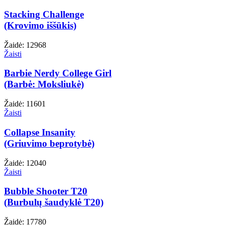
Stacking Challenge
(Krovimo iššūkis)
Žaidė: 12968
Žaisti
Barbie Nerdy College Girl
(Barbė: Moksliukė)
Žaidė: 11601
Žaisti
Collapse Insanity
(Griuvimo beprotybė)
Žaidė: 12040
Žaisti
Bubble Shooter T20
(Burbulų šaudyklė T20)
Žaidė: 17780