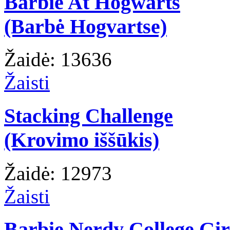
Barbie At Hogwarts
(Barbė Hogvartse)
Žaidė: 13636
Žaisti
Stacking Challenge
(Krovimo iššūkis)
Žaidė: 12973
Žaisti
Barbie Nerdy College Gir