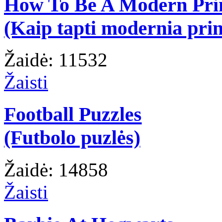
How To Be A Modern Pri
(Kaip tapti modernia prin
Žaidė: 11532
Žaisti
Football Puzzles
(Futbolo puzlės)
Žaidė: 14858
Žaisti