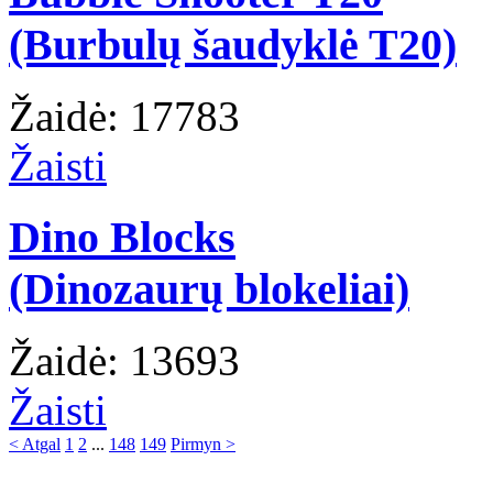
(Burbulų šaudyklė T20)
Žaidė: 17783
Žaisti
Dino Blocks
(Dinozaurų blokeliai)
Žaidė: 13693
Žaisti
< Atgal
1
2
...
148
149
Pirmyn >