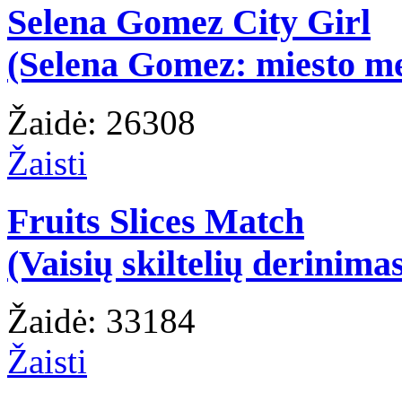
Selena Gomez City Girl
(Selena Gomez: miesto m
Žaidė: 26308
Žaisti
Fruits Slices Match
(Vaisių skiltelių derinima
Žaidė: 33184
Žaisti