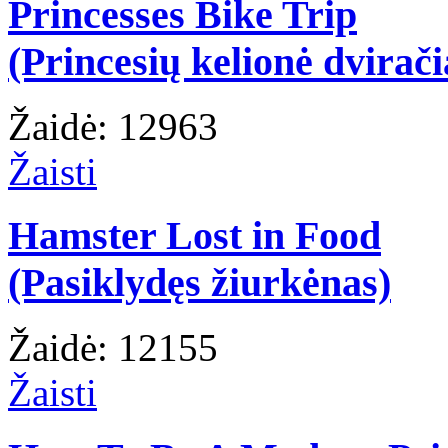
Princesses Bike Trip
(Princesių kelionė dvirači
Žaidė: 12963
Žaisti
Hamster Lost in Food
(Pasiklydęs žiurkėnas)
Žaidė: 12155
Žaisti