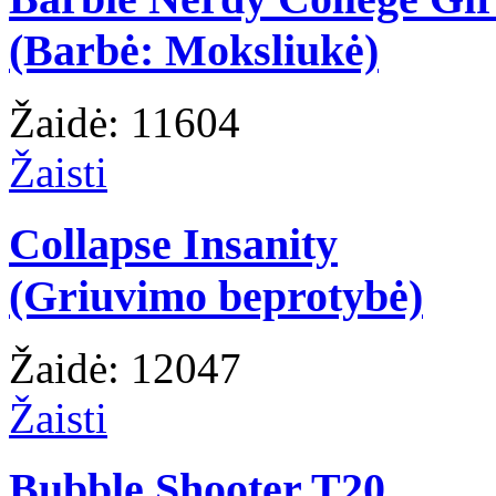
(Barbė: Moksliukė)
Žaidė: 11604
Žaisti
Collapse Insanity
(Griuvimo beprotybė)
Žaidė: 12047
Žaisti
Bubble Shooter T20