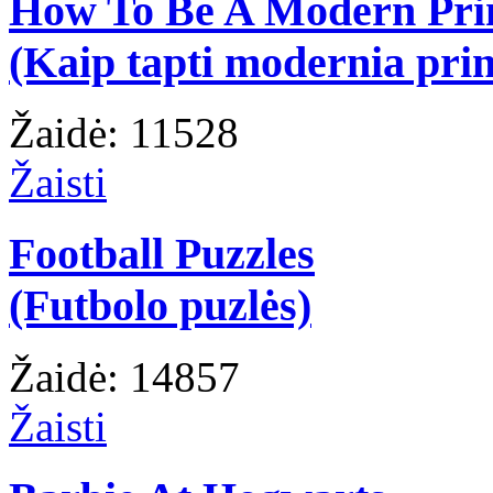
How To Be A Modern Pri
(Kaip tapti modernia prin
Žaidė: 11528
Žaisti
Football Puzzles
(Futbolo puzlės)
Žaidė: 14857
Žaisti