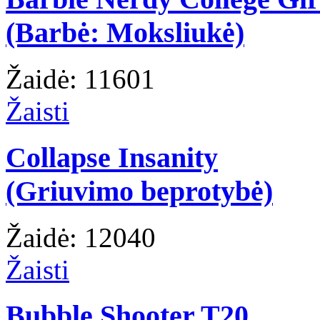
(Barbė: Moksliukė)
Žaidė: 11601
Žaisti
Collapse Insanity
(Griuvimo beprotybė)
Žaidė: 12040
Žaisti
Bubble Shooter T20