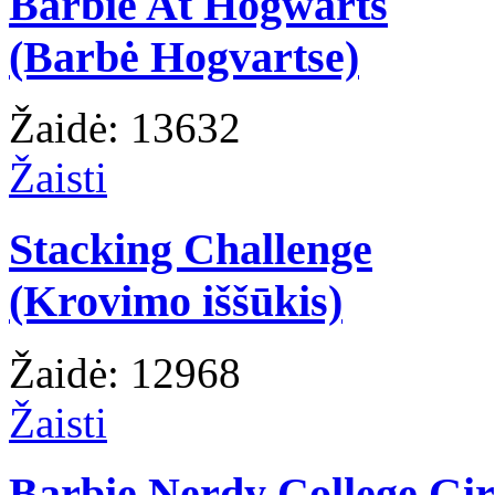
Barbie At Hogwarts
(Barbė Hogvartse)
Žaidė: 13632
Žaisti
Stacking Challenge
(Krovimo iššūkis)
Žaidė: 12968
Žaisti
Barbie Nerdy College Gir