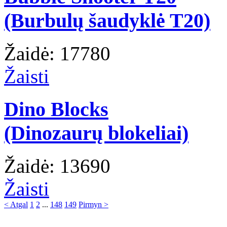
(Burbulų šaudyklė T20)
Žaidė: 17780
Žaisti
Dino Blocks
(Dinozaurų blokeliai)
Žaidė: 13690
Žaisti
< Atgal
1
2
...
148
149
Pirmyn >