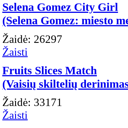
Selena Gomez City Girl
(Selena Gomez: miesto m
Žaidė: 26297
Žaisti
Fruits Slices Match
(Vaisių skiltelių derinima
Žaidė: 33171
Žaisti