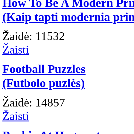
How To Be A Modern Pri
(Kaip tapti modernia prin
Žaidė: 11532
Žaisti
Football Puzzles
(Futbolo puzlės)
Žaidė: 14857
Žaisti