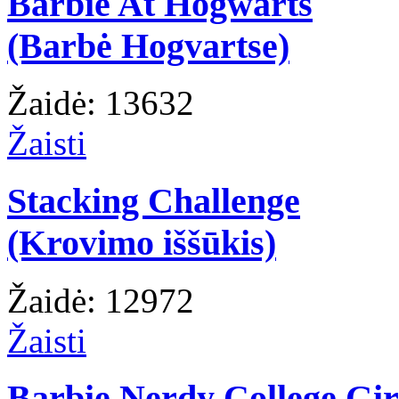
Barbie At Hogwarts
(Barbė Hogvartse)
Žaidė: 13632
Žaisti
Stacking Challenge
(Krovimo iššūkis)
Žaidė: 12972
Žaisti
Barbie Nerdy College Gir