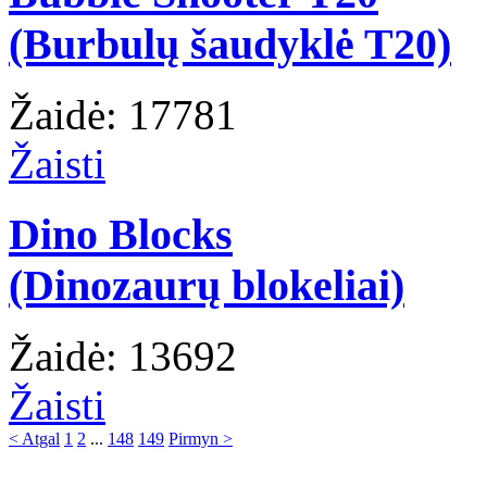
(Burbulų šaudyklė T20)
Žaidė: 17781
Žaisti
Dino Blocks
(Dinozaurų blokeliai)
Žaidė: 13692
Žaisti
< Atgal
1
2
...
148
149
Pirmyn >