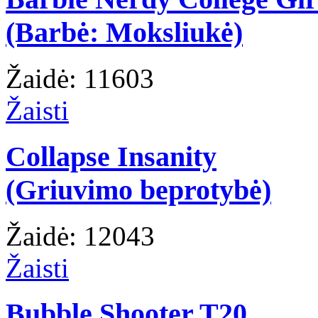
(Barbė: Moksliukė)
Žaidė: 11603
Žaisti
Collapse Insanity
(Griuvimo beprotybė)
Žaidė: 12043
Žaisti
Bubble Shooter T20