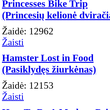
Princesses Bike Trip
(Princesių kelionė dvirači
Žaidė: 12962
Žaisti
Hamster Lost in Food
(Pasiklydęs žiurkėnas)
Žaidė: 12153
Žaisti