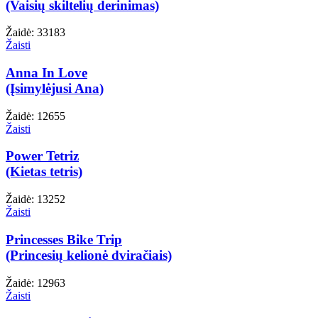
(Vaisių skiltelių derinimas)
Žaidė: 33183
Žaisti
Anna In Love
(Įsimylėjusi Ana)
Žaidė: 12655
Žaisti
Power Tetriz
(Kietas tetris)
Žaidė: 13252
Žaisti
Princesses Bike Trip
(Princesių kelionė dviračiais)
Žaidė: 12963
Žaisti