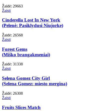
Žaidė: 29663
Žaisti
Cinderella Lost In New York
(Pelenė: Pasiklydusi Niujorke)
Žaidė: 26568
Žaisti
Forest Gems
(Miško brangakmeniai)
Žaidė: 31338
Žaisti
Selena Gomez City Girl
(Selena Gomez: miesto mergina)
Žaidė: 26308
Žaisti
Fruits Slices Match