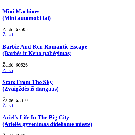
Mini Machines
(Mini automobiliai)
Žaidė: 67505
Žaisti
Barbie And Ken Romantic Escape
(Barbės ir Keno pabėgimas)
Žaidė: 60626
Žaisti
Stars From The Sky
(Žvaigždės iš dangaus)
Žaidė: 63310
Žaisti
Ariel's Life In The Big City
(Arielės gyvenimas dideliame mieste)