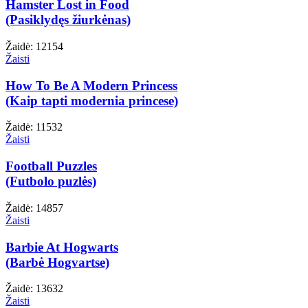
Hamster Lost in Food
(Pasiklydęs žiurkėnas)
Žaidė: 12154
Žaisti
How To Be A Modern Princess
(Kaip tapti modernia princese)
Žaidė: 11532
Žaisti
Football Puzzles
(Futbolo puzlės)
Žaidė: 14857
Žaisti
Barbie At Hogwarts
(Barbė Hogvartse)
Žaidė: 13632
Žaisti