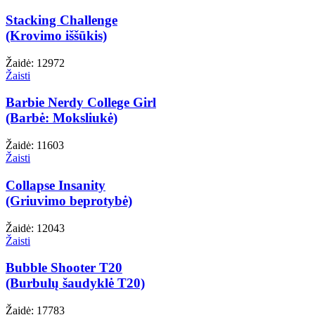
Stacking Challenge
(Krovimo iššūkis)
Žaidė: 12972
Žaisti
Barbie Nerdy College Girl
(Barbė: Moksliukė)
Žaidė: 11603
Žaisti
Collapse Insanity
(Griuvimo beprotybė)
Žaidė: 12043
Žaisti
Bubble Shooter T20
(Burbulų šaudyklė T20)
Žaidė: 17783