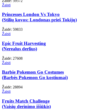
Žaidė: 59572
Žaisti
Princesses London Vs Tokyo
(Stilių kovos: Londonas prieš Tokijų)
Žaidė: 59833
Žaisti
Epic Fruit Harvesting
(Nerealus derlius)
Žaidė: 27608
Žaisti
Barbie Pokemon Go Costumes
(Barbės Pokemon Go kostiumai)
Žaidė: 28894
Žaisti
Fruits Match Challenge
(Vaisių derinimo iššūkis)