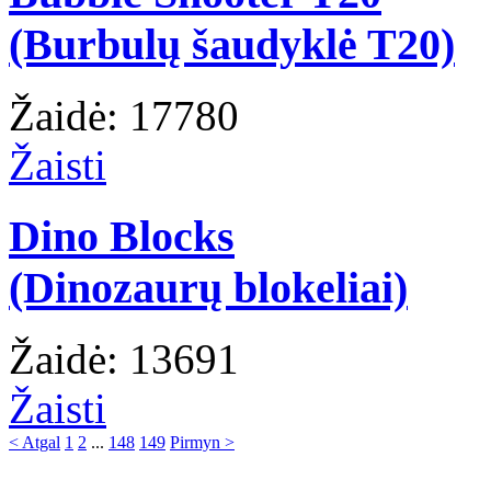
(Burbulų šaudyklė T20)
Žaidė: 17780
Žaisti
Dino Blocks
(Dinozaurų blokeliai)
Žaidė: 13691
Žaisti
< Atgal
1
2
...
148
149
Pirmyn >