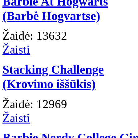
Barbie At Hogwarts
(Barbė Hogvartse)
Žaidė: 13632
Žaisti
Stacking Challenge
(Krovimo iššūkis)
Žaidė: 12969
Žaisti
Barbie Nerdy College Gir