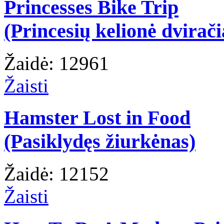
Princesses Bike Trip
(Princesių kelionė dvirači
Žaidė: 12961
Žaisti
Hamster Lost in Food
(Pasiklydęs žiurkėnas)
Žaidė: 12152
Žaisti