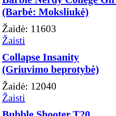
(Barbė: Moksliukė)
Žaidė: 11603
Žaisti
Collapse Insanity
(Griuvimo beprotybė)
Žaidė: 12040
Žaisti
Bubble Shooter T20