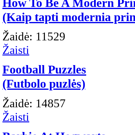
How To Be A Modern Pri
(Kaip tapti modernia prin
Žaidė: 11529
Žaisti
Football Puzzles
(Futbolo puzlės)
Žaidė: 14857
Žaisti