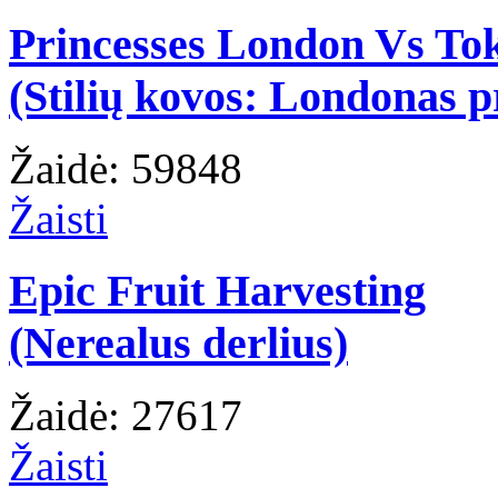
Princesses London Vs To
(Stilių kovos: Londonas p
Žaidė: 59848
Žaisti
Epic Fruit Harvesting
(Nerealus derlius)
Žaidė: 27617
Žaisti