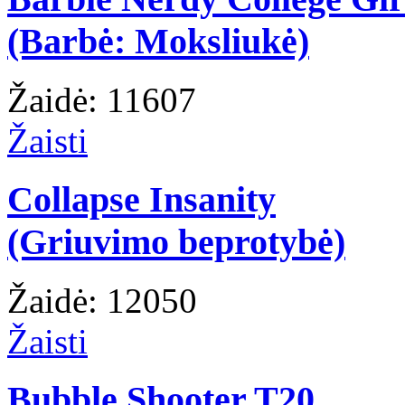
(Barbė: Moksliukė)
Žaidė: 11607
Žaisti
Collapse Insanity
(Griuvimo beprotybė)
Žaidė: 12050
Žaisti
Bubble Shooter T20