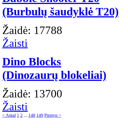
(Burbulų šaudyklė T20)
Žaidė: 17788
Žaisti
Dino Blocks
(Dinozaurų blokeliai)
Žaidė: 13700
Žaisti
< Atgal
1
2
...
148
149
Pirmyn >