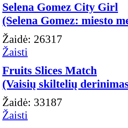
Selena Gomez City Girl
(Selena Gomez: miesto m
Žaidė: 26317
Žaisti
Fruits Slices Match
(Vaisių skiltelių derinima
Žaidė: 33187
Žaisti