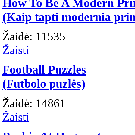
How To Be A Modern Pri
(Kaip tapti modernia prin
Žaidė: 11535
Žaisti
Football Puzzles
(Futbolo puzlės)
Žaidė: 14861
Žaisti