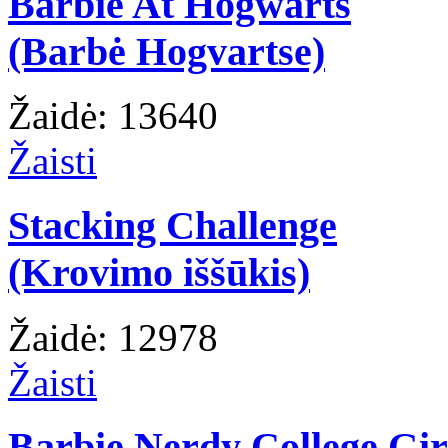
Barbie At Hogwarts
(Barbė Hogvartse)
Žaidė: 13640
Žaisti
Stacking Challenge
(Krovimo iššūkis)
Žaidė: 12978
Žaisti
Barbie Nerdy College Gir