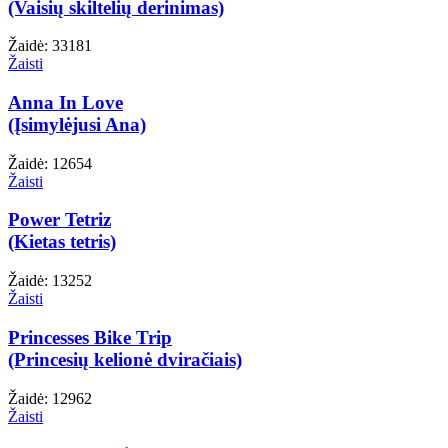
(Vaisių skiltelių derinimas)
Žaidė: 33181
Žaisti
Anna In Love
(Įsimylėjusi Ana)
Žaidė: 12654
Žaisti
Power Tetriz
(Kietas tetris)
Žaidė: 13252
Žaisti
Princesses Bike Trip
(Princesių kelionė dviračiais)
Žaidė: 12962
Žaisti