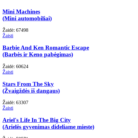
Mini Machines
(Mini automobiliai)
Žaidė: 67498
Žaisti
Barbie And Ken Romantic Escape
(Barbės ir Keno pabėgimas)
Žaidė: 60624
Žaisti
Stars From The Sky
(Žvaigždės iš dangaus)
Žaidė: 63307
Žaisti
Ariel's Life In The Big City
(Arielės gyvenimas dideliame mieste)