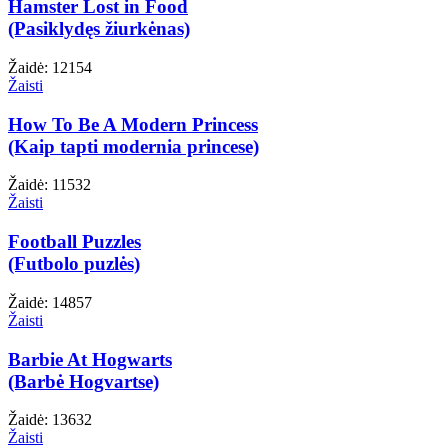
Hamster Lost in Food
(Pasiklydęs žiurkėnas)
Žaidė: 12154
Žaisti
How To Be A Modern Princess
(Kaip tapti modernia princese)
Žaidė: 11532
Žaisti
Football Puzzles
(Futbolo puzlės)
Žaidė: 14857
Žaisti
Barbie At Hogwarts
(Barbė Hogvartse)
Žaidė: 13632
Žaisti