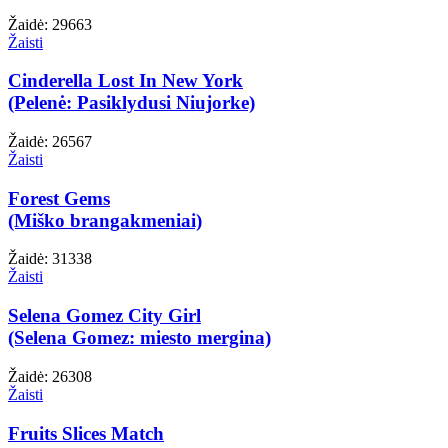
Žaidė: 29663
Žaisti
Cinderella Lost In New York
(Pelenė: Pasiklydusi Niujorke)
Žaidė: 26567
Žaisti
Forest Gems
(Miško brangakmeniai)
Žaidė: 31338
Žaisti
Selena Gomez City Girl
(Selena Gomez: miesto mergina)
Žaidė: 26308
Žaisti
Fruits Slices Match