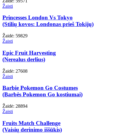
Žaidė: 59571
Žaisti
Princesses London Vs Tokyo
(Stilių kovos: Londonas prieš Tokijų)
Žaidė: 59829
Žaisti
Epic Fruit Harvesting
(Nerealus derlius)
Žaidė: 27608
Žaisti
Barbie Pokemon Go Costumes
(Barbės Pokemon Go kostiumai)
Žaidė: 28894
Žaisti
Fruits Match Challenge
(Vaisių derinimo iššūkis)