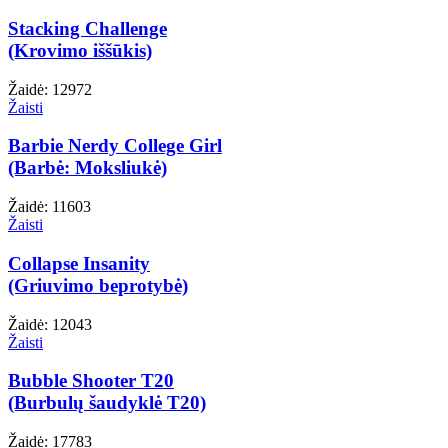
Stacking Challenge
(Krovimo iššūkis)
Žaidė: 12972
Žaisti
Barbie Nerdy College Girl
(Barbė: Moksliukė)
Žaidė: 11603
Žaisti
Collapse Insanity
(Griuvimo beprotybė)
Žaidė: 12043
Žaisti
Bubble Shooter T20
(Burbulų šaudyklė T20)
Žaidė: 17783