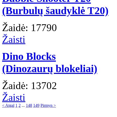
(Burbulų šaudyklė T20)
Žaidė: 17790
Žaisti
Dino Blocks
(Dinozaurų blokeliai)
Žaidė: 13702
Žaisti
< Atgal
1
2
...
148
149
Pirmyn >