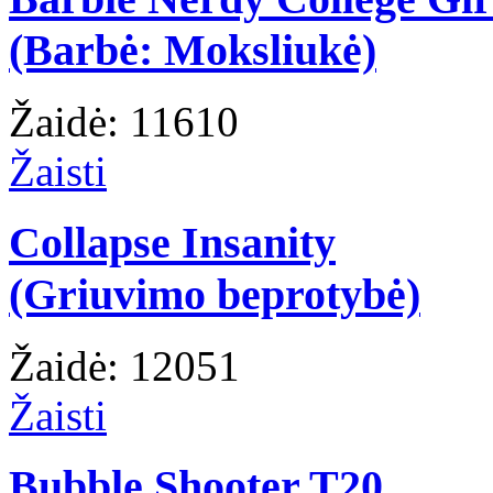
(Barbė: Moksliukė)
Žaidė: 11610
Žaisti
Collapse Insanity
(Griuvimo beprotybė)
Žaidė: 12051
Žaisti
Bubble Shooter T20