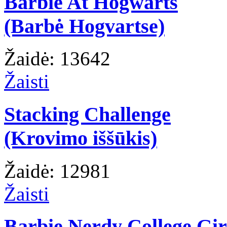
Barbie At Hogwarts
(Barbė Hogvartse)
Žaidė: 13642
Žaisti
Stacking Challenge
(Krovimo iššūkis)
Žaidė: 12981
Žaisti
Barbie Nerdy College Gir