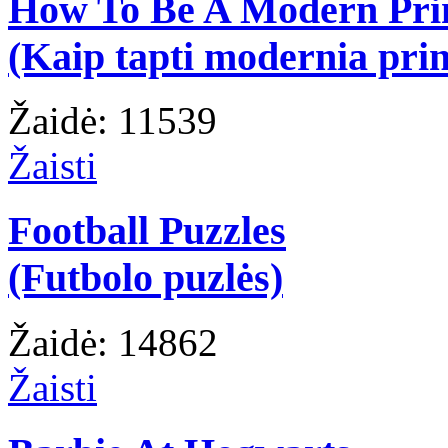
How To Be A Modern Pri
(Kaip tapti modernia prin
Žaidė: 11539
Žaisti
Football Puzzles
(Futbolo puzlės)
Žaidė: 14862
Žaisti