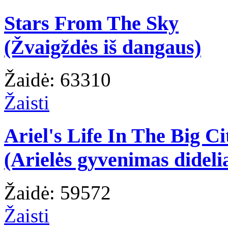
Stars From The Sky
(Žvaigždės iš dangaus)
Žaidė: 63310
Žaisti
Ariel's Life In The Big Ci
(Arielės gyvenimas dideli
Žaidė: 59572
Žaisti