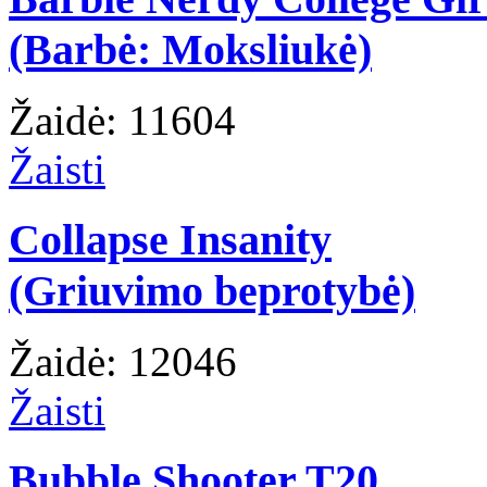
(Barbė: Moksliukė)
Žaidė: 11604
Žaisti
Collapse Insanity
(Griuvimo beprotybė)
Žaidė: 12046
Žaisti
Bubble Shooter T20