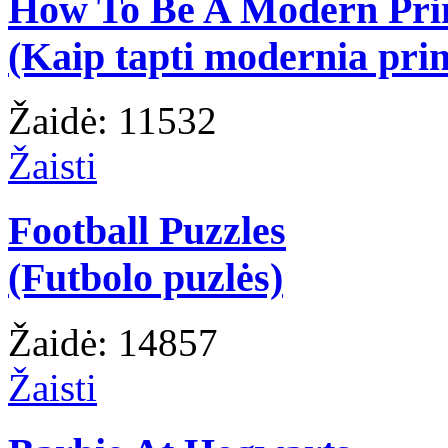
How To Be A Modern Pri
(Kaip tapti modernia prin
Žaidė: 11532
Žaisti
Football Puzzles
(Futbolo puzlės)
Žaidė: 14857
Žaisti