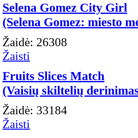
Selena Gomez City Girl
(Selena Gomez: miesto m
Žaidė: 26308
Žaisti
Fruits Slices Match
(Vaisių skiltelių derinima
Žaidė: 33184
Žaisti