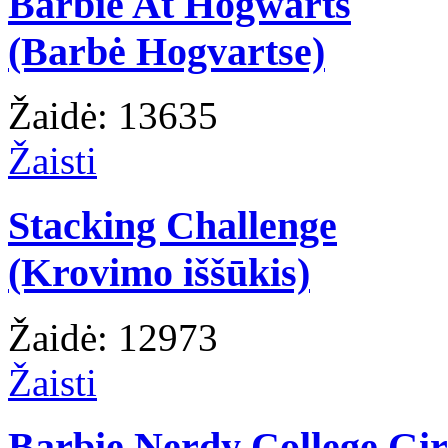
Barbie At Hogwarts
(Barbė Hogvartse)
Žaidė: 13635
Žaisti
Stacking Challenge
(Krovimo iššūkis)
Žaidė: 12973
Žaisti
Barbie Nerdy College Gir