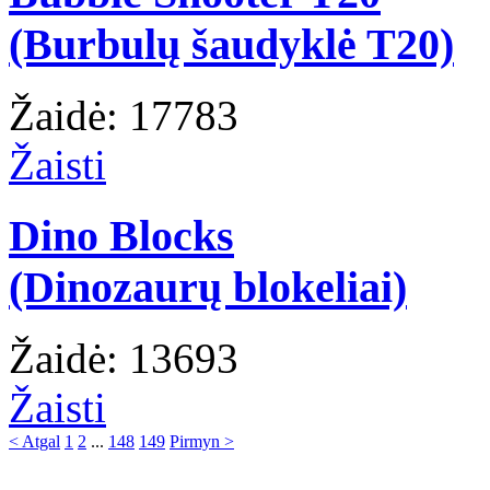
(Burbulų šaudyklė T20)
Žaidė: 17783
Žaisti
Dino Blocks
(Dinozaurų blokeliai)
Žaidė: 13693
Žaisti
< Atgal
1
2
...
148
149
Pirmyn >