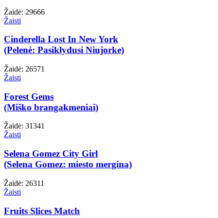
Žaidė: 29666
Žaisti
Cinderella Lost In New York
(Pelenė: Pasiklydusi Niujorke)
Žaidė: 26571
Žaisti
Forest Gems
(Miško brangakmeniai)
Žaidė: 31341
Žaisti
Selena Gomez City Girl
(Selena Gomez: miesto mergina)
Žaidė: 26311
Žaisti
Fruits Slices Match