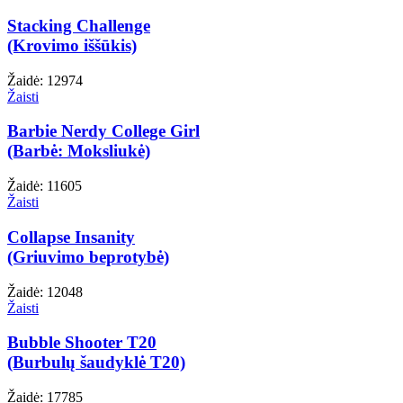
Stacking Challenge
(Krovimo iššūkis)
Žaidė: 12974
Žaisti
Barbie Nerdy College Girl
(Barbė: Moksliukė)
Žaidė: 11605
Žaisti
Collapse Insanity
(Griuvimo beprotybė)
Žaidė: 12048
Žaisti
Bubble Shooter T20
(Burbulų šaudyklė T20)
Žaidė: 17785