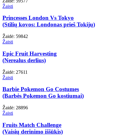
Žaidė: 59577
Žaisti
Princesses London Vs Tokyo
(Stilių kovos: Londonas prieš Tokijų)
Žaidė: 59842
Žaisti
Epic Fruit Harvesting
(Nerealus derlius)
Žaidė: 27611
Žaisti
Barbie Pokemon Go Costumes
(Barbės Pokemon Go kostiumai)
Žaidė: 28896
Žaisti
Fruits Match Challenge
(Vaisių derinimo iššūkis)