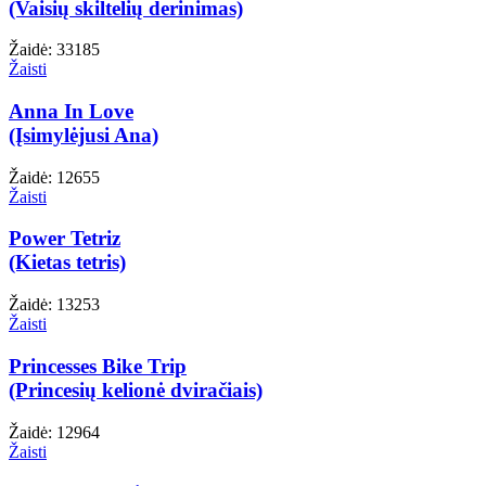
(Vaisių skiltelių derinimas)
Žaidė: 33185
Žaisti
Anna In Love
(Įsimylėjusi Ana)
Žaidė: 12655
Žaisti
Power Tetriz
(Kietas tetris)
Žaidė: 13253
Žaisti
Princesses Bike Trip
(Princesių kelionė dviračiais)
Žaidė: 12964
Žaisti