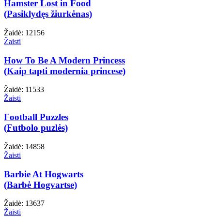
Hamster Lost in Food
(Pasiklydęs žiurkėnas)
Žaidė: 12156
Žaisti
How To Be A Modern Princess
(Kaip tapti modernia princese)
Žaidė: 11533
Žaisti
Football Puzzles
(Futbolo puzlės)
Žaidė: 14858
Žaisti
Barbie At Hogwarts
(Barbė Hogvartse)
Žaidė: 13637
Žaisti