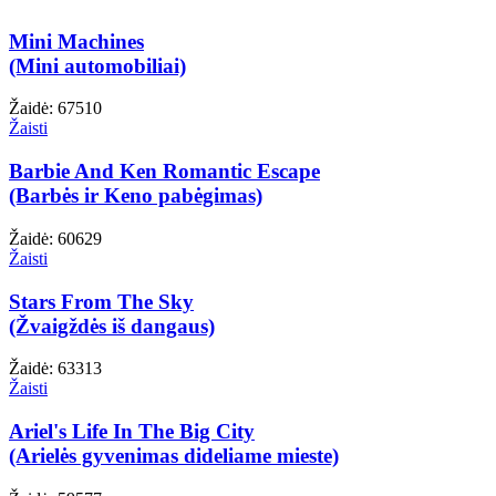
Mini Machines
(Mini automobiliai)
Žaidė: 67510
Žaisti
Barbie And Ken Romantic Escape
(Barbės ir Keno pabėgimas)
Žaidė: 60629
Žaisti
Stars From The Sky
(Žvaigždės iš dangaus)
Žaidė: 63313
Žaisti
Ariel's Life In The Big City
(Arielės gyvenimas dideliame mieste)