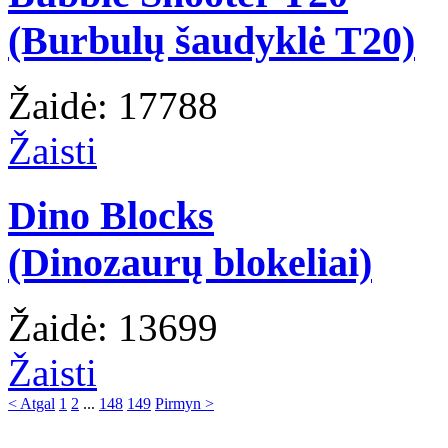
(Burbulų šaudyklė T20)
Žaidė: 17788
Žaisti
Dino Blocks
(Dinozaurų blokeliai)
Žaidė: 13699
Žaisti
< Atgal
1
2
...
148
149
Pirmyn >