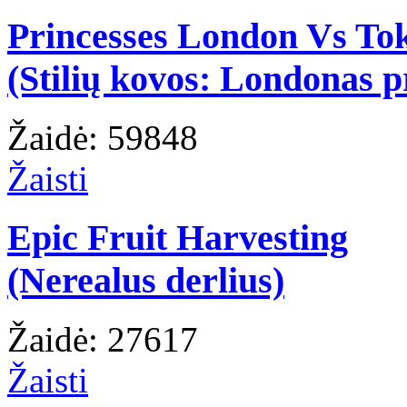
Princesses London Vs To
(Stilių kovos: Londonas p
Žaidė: 59848
Žaisti
Epic Fruit Harvesting
(Nerealus derlius)
Žaidė: 27617
Žaisti