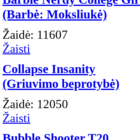
(Barbė: Moksliukė)
Žaidė: 11607
Žaisti
Collapse Insanity
(Griuvimo beprotybė)
Žaidė: 12050
Žaisti
Bubble Shooter T20