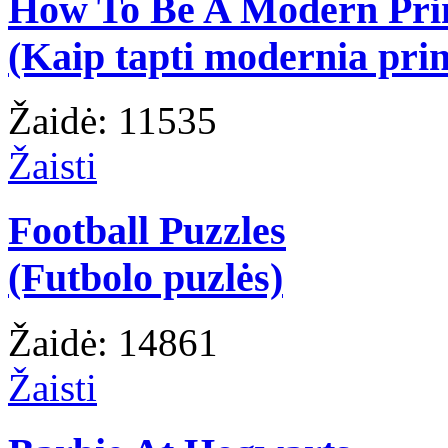
How To Be A Modern Pri
(Kaip tapti modernia prin
Žaidė: 11535
Žaisti
Football Puzzles
(Futbolo puzlės)
Žaidė: 14861
Žaisti