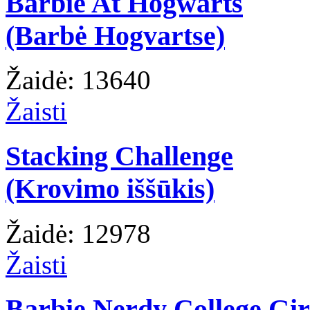
Barbie At Hogwarts
(Barbė Hogvartse)
Žaidė: 13640
Žaisti
Stacking Challenge
(Krovimo iššūkis)
Žaidė: 12978
Žaisti
Barbie Nerdy College Gir