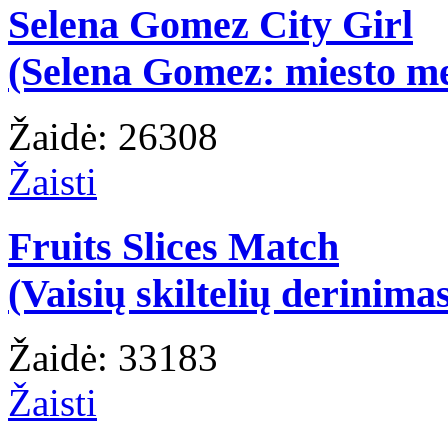
Selena Gomez City Girl
(Selena Gomez: miesto m
Žaidė: 26308
Žaisti
Fruits Slices Match
(Vaisių skiltelių derinima
Žaidė: 33183
Žaisti