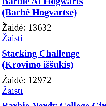
Barbie At Hogwarts
(Barbė Hogvartse)
Žaidė: 13632
Žaisti
Stacking Challenge
(Krovimo iššūkis)
Žaidė: 12972
Žaisti
Barbie Nerdy College Gir