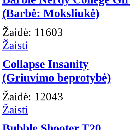
(Barbė: Moksliukė)
Žaidė: 11603
Žaisti
Collapse Insanity
(Griuvimo beprotybė)
Žaidė: 12043
Žaisti
Bubble Shooter T20