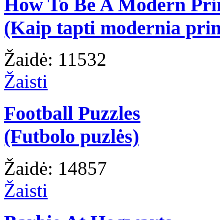
How To Be A Modern Pri
(Kaip tapti modernia prin
Žaidė: 11532
Žaisti
Football Puzzles
(Futbolo puzlės)
Žaidė: 14857
Žaisti