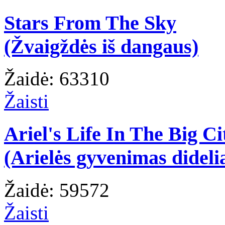
Stars From The Sky
(Žvaigždės iš dangaus)
Žaidė: 63310
Žaisti
Ariel's Life In The Big Ci
(Arielės gyvenimas dideli
Žaidė: 59572
Žaisti