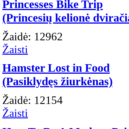
Princesses Bike Trip
(Princesių kelionė dvirači
Žaidė: 12962
Žaisti
Hamster Lost in Food
(Pasiklydęs žiurkėnas)
Žaidė: 12154
Žaisti