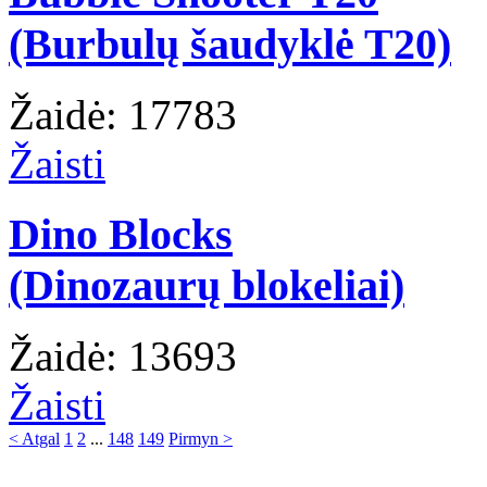
(Burbulų šaudyklė T20)
Žaidė: 17783
Žaisti
Dino Blocks
(Dinozaurų blokeliai)
Žaidė: 13693
Žaisti
< Atgal
1
2
...
148
149
Pirmyn >