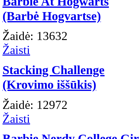
Barbie At Hogwarts
(Barbė Hogvartse)
Žaidė: 13632
Žaisti
Stacking Challenge
(Krovimo iššūkis)
Žaidė: 12972
Žaisti
Barbie Nerdy College Gir