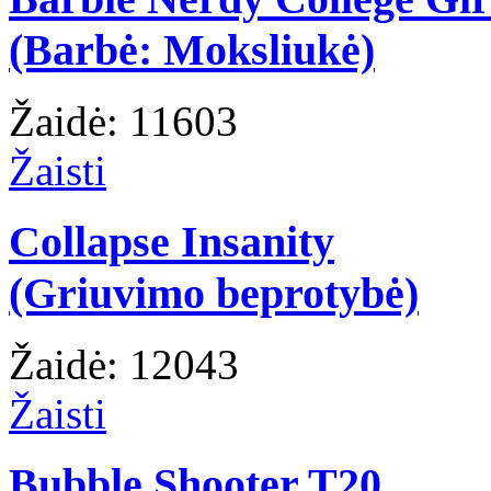
(Barbė: Moksliukė)
Žaidė: 11603
Žaisti
Collapse Insanity
(Griuvimo beprotybė)
Žaidė: 12043
Žaisti
Bubble Shooter T20