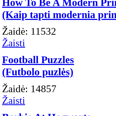
How To Be A Modern Pri
(Kaip tapti modernia prin
Žaidė: 11532
Žaisti
Football Puzzles
(Futbolo puzlės)
Žaidė: 14857
Žaisti