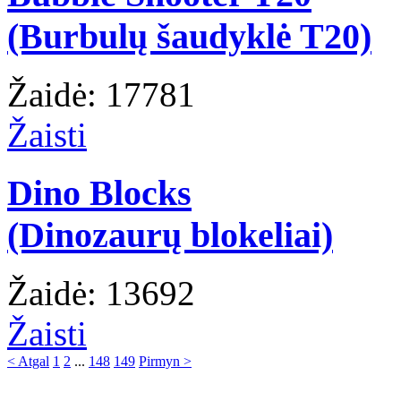
(Burbulų šaudyklė T20)
Žaidė: 17781
Žaisti
Dino Blocks
(Dinozaurų blokeliai)
Žaidė: 13692
Žaisti
< Atgal
1
2
...
148
149
Pirmyn >