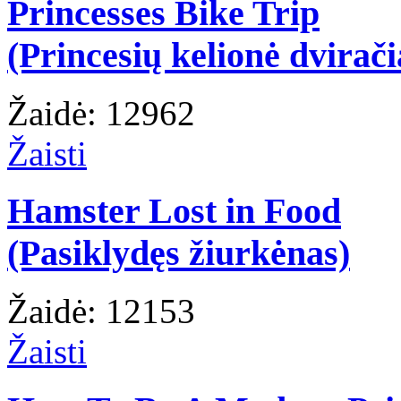
Princesses Bike Trip
(Princesių kelionė dvirači
Žaidė: 12962
Žaisti
Hamster Lost in Food
(Pasiklydęs žiurkėnas)
Žaidė: 12153
Žaisti