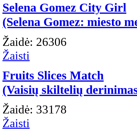
Selena Gomez City Girl
(Selena Gomez: miesto m
Žaidė: 26306
Žaisti
Fruits Slices Match
(Vaisių skiltelių derinima
Žaidė: 33178
Žaisti