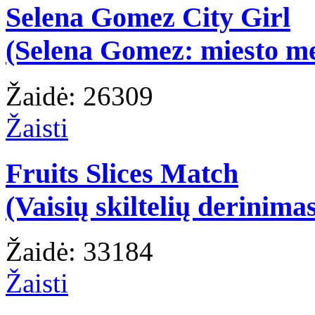
Selena Gomez City Girl
(Selena Gomez: miesto m
Žaidė: 26309
Žaisti
Fruits Slices Match
(Vaisių skiltelių derinima
Žaidė: 33184
Žaisti