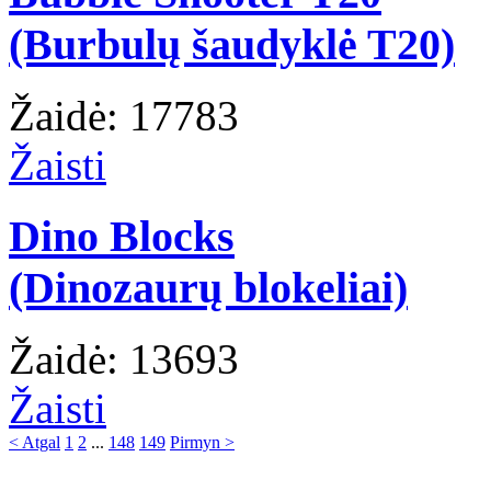
(Burbulų šaudyklė T20)
Žaidė: 17783
Žaisti
Dino Blocks
(Dinozaurų blokeliai)
Žaidė: 13693
Žaisti
< Atgal
1
2
...
148
149
Pirmyn >