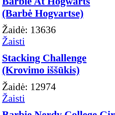
Barbie At Hogwarts
(Barbė Hogvartse)
Žaidė: 13636
Žaisti
Stacking Challenge
(Krovimo iššūkis)
Žaidė: 12974
Žaisti
Barbie Nerdy College Gir