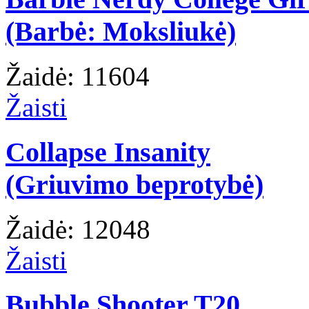
(Barbė: Moksliukė)
Žaidė: 11604
Žaisti
Collapse Insanity
(Griuvimo beprotybė)
Žaidė: 12048
Žaisti
Bubble Shooter T20