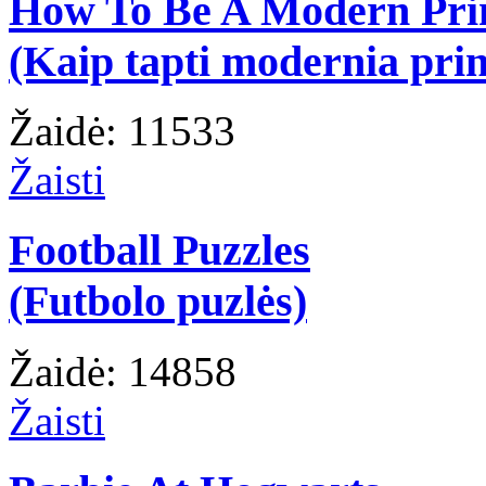
How To Be A Modern Pri
(Kaip tapti modernia prin
Žaidė: 11533
Žaisti
Football Puzzles
(Futbolo puzlės)
Žaidė: 14858
Žaisti