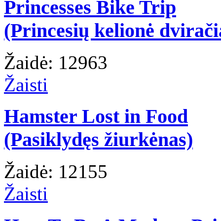
Princesses Bike Trip
(Princesių kelionė dvirači
Žaidė: 12963
Žaisti
Hamster Lost in Food
(Pasiklydęs žiurkėnas)
Žaidė: 12155
Žaisti