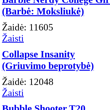
(Barbė: Moksliukė)
Žaidė: 11605
Žaisti
Collapse Insanity
(Griuvimo beprotybė)
Žaidė: 12048
Žaisti
Bubble Shooter T20