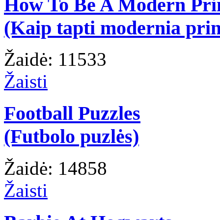
How To Be A Modern Pri
(Kaip tapti modernia prin
Žaidė: 11533
Žaisti
Football Puzzles
(Futbolo puzlės)
Žaidė: 14858
Žaisti