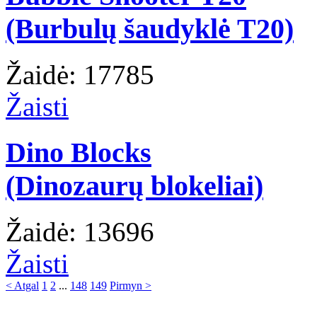
(Burbulų šaudyklė T20)
Žaidė: 17785
Žaisti
Dino Blocks
(Dinozaurų blokeliai)
Žaidė: 13696
Žaisti
< Atgal
1
2
...
148
149
Pirmyn >