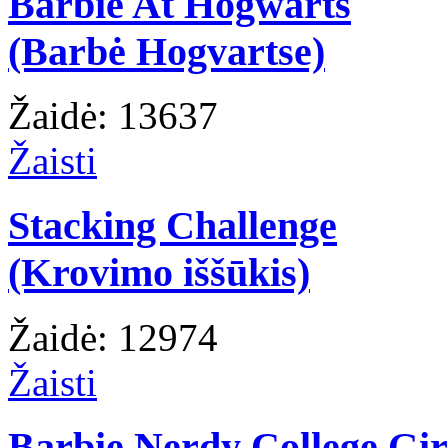
Barbie At Hogwarts
(Barbė Hogvartse)
Žaidė: 13637
Žaisti
Stacking Challenge
(Krovimo iššūkis)
Žaidė: 12974
Žaisti
Barbie Nerdy College Gir