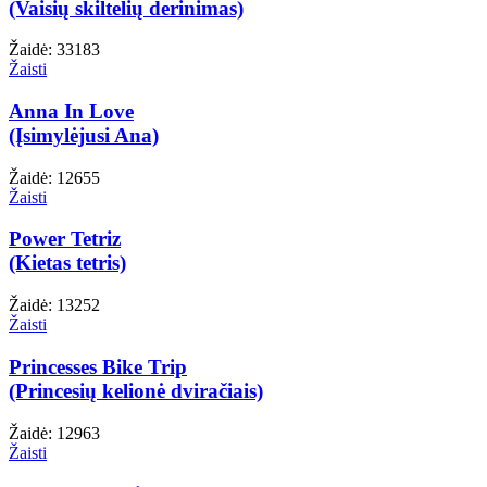
(Vaisių skiltelių derinimas)
Žaidė: 33183
Žaisti
Anna In Love
(Įsimylėjusi Ana)
Žaidė: 12655
Žaisti
Power Tetriz
(Kietas tetris)
Žaidė: 13252
Žaisti
Princesses Bike Trip
(Princesių kelionė dviračiais)
Žaidė: 12963
Žaisti