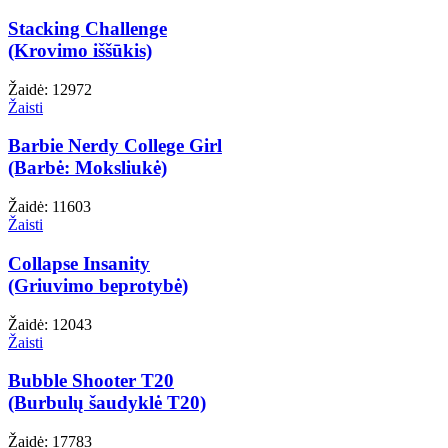
Stacking Challenge
(Krovimo iššūkis)
Žaidė: 12972
Žaisti
Barbie Nerdy College Girl
(Barbė: Moksliukė)
Žaidė: 11603
Žaisti
Collapse Insanity
(Griuvimo beprotybė)
Žaidė: 12043
Žaisti
Bubble Shooter T20
(Burbulų šaudyklė T20)
Žaidė: 17783