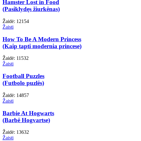
Hamster Lost in Food
(Pasiklydęs žiurkėnas)
Žaidė: 12154
Žaisti
How To Be A Modern Princess
(Kaip tapti modernia princese)
Žaidė: 11532
Žaisti
Football Puzzles
(Futbolo puzlės)
Žaidė: 14857
Žaisti
Barbie At Hogwarts
(Barbė Hogvartse)
Žaidė: 13632
Žaisti