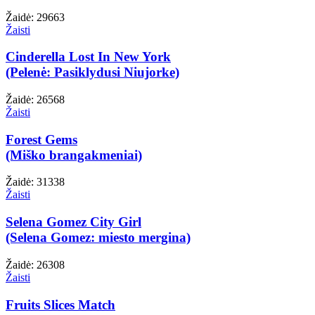
Žaidė: 29663
Žaisti
Cinderella Lost In New York
(Pelenė: Pasiklydusi Niujorke)
Žaidė: 26568
Žaisti
Forest Gems
(Miško brangakmeniai)
Žaidė: 31338
Žaisti
Selena Gomez City Girl
(Selena Gomez: miesto mergina)
Žaidė: 26308
Žaisti
Fruits Slices Match