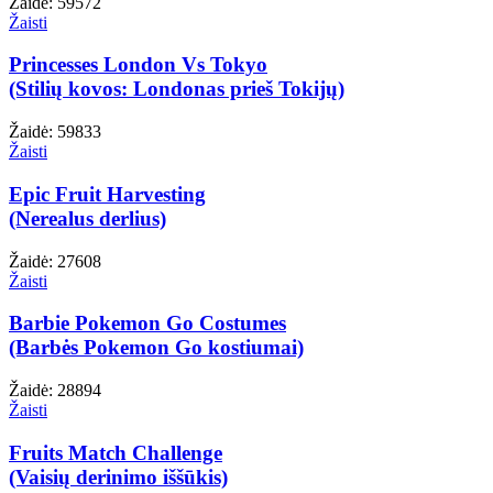
Žaidė: 59572
Žaisti
Princesses London Vs Tokyo
(Stilių kovos: Londonas prieš Tokijų)
Žaidė: 59833
Žaisti
Epic Fruit Harvesting
(Nerealus derlius)
Žaidė: 27608
Žaisti
Barbie Pokemon Go Costumes
(Barbės Pokemon Go kostiumai)
Žaidė: 28894
Žaisti
Fruits Match Challenge
(Vaisių derinimo iššūkis)