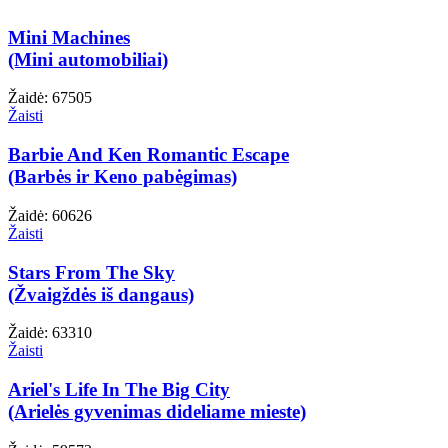
Mini Machines
(Mini automobiliai)
Žaidė: 67505
Žaisti
Barbie And Ken Romantic Escape
(Barbės ir Keno pabėgimas)
Žaidė: 60626
Žaisti
Stars From The Sky
(Žvaigždės iš dangaus)
Žaidė: 63310
Žaisti
Ariel's Life In The Big City
(Arielės gyvenimas dideliame mieste)