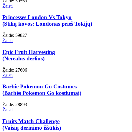
Žaidė: 59569
Žaisti
Princesses London Vs Tokyo
(Stilių kovos: Londonas prieš Tokijų)
Žaidė: 59827
Žaisti
Epic Fruit Harvesting
(Nerealus derlius)
Žaidė: 27606
Žaisti
Barbie Pokemon Go Costumes
(Barbės Pokemon Go kostiumai)
Žaidė: 28893
Žaisti
Fruits Match Challenge
(Vaisių derinimo iššūkis)