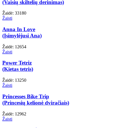
(Vaisių skiltelių derinimas)
Žaidė: 33180
Žaisti
Anna In Love
(Įsimylėjusi Ana)
Žaidė: 12654
Žaisti
Power Tetriz
(Kietas tetris)
Žaidė: 13250
Žaisti
Princesses Bike Trip
(Princesių kelionė dviračiais)
Žaidė: 12962
Žaisti