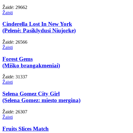
Žaidė: 29662
Žaisti
Cinderella Lost In New York
(Pelenė: Pasiklydusi Niujorke)
Žaidė: 26566
Žaisti
Forest Gems
(Miško brangakmeniai)
Žaidė: 31337
Žaisti
Selena Gomez City Girl
(Selena Gomez: miesto mergina)
Žaidė: 26307
Žaisti
Fruits Slices Match