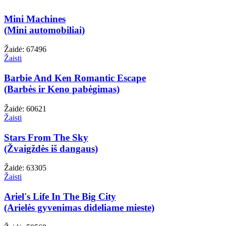
Mini Machines
(Mini automobiliai)
Žaidė: 67496
Žaisti
Barbie And Ken Romantic Escape
(Barbės ir Keno pabėgimas)
Žaidė: 60621
Žaisti
Stars From The Sky
(Žvaigždės iš dangaus)
Žaidė: 63305
Žaisti
Ariel's Life In The Big City
(Arielės gyvenimas dideliame mieste)