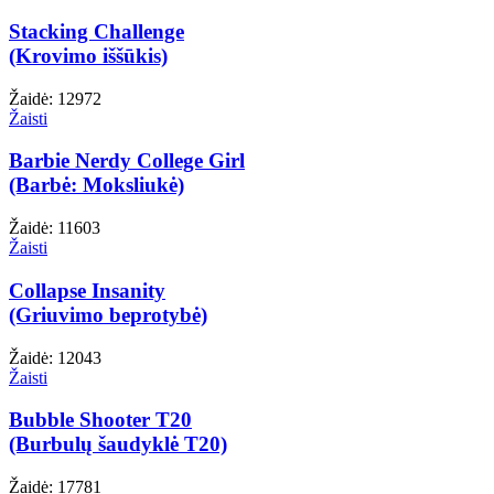
Stacking Challenge
(Krovimo iššūkis)
Žaidė: 12972
Žaisti
Barbie Nerdy College Girl
(Barbė: Moksliukė)
Žaidė: 11603
Žaisti
Collapse Insanity
(Griuvimo beprotybė)
Žaidė: 12043
Žaisti
Bubble Shooter T20
(Burbulų šaudyklė T20)
Žaidė: 17781