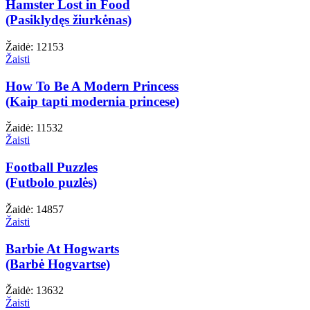
Hamster Lost in Food
(Pasiklydęs žiurkėnas)
Žaidė: 12153
Žaisti
How To Be A Modern Princess
(Kaip tapti modernia princese)
Žaidė: 11532
Žaisti
Football Puzzles
(Futbolo puzlės)
Žaidė: 14857
Žaisti
Barbie At Hogwarts
(Barbė Hogvartse)
Žaidė: 13632
Žaisti