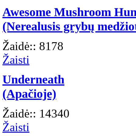
Awesome Mushroom Hun
(Nerealusis grybų medžio
Žaidė:: 8178
Žaisti
Underneath
(Apačioje)
Žaidė:: 14340
Žaisti