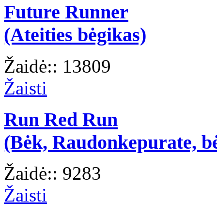
Future Runner
(Ateities bėgikas)
Žaidė:: 13809
Žaisti
Run Red Run
(Bėk, Raudonkepurate, b
Žaidė:: 9283
Žaisti