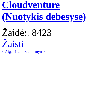
Cloudventure
(Nuotykis debesyse)
Žaidė:: 8423
Žaisti
< Atgal
1
2
...
8
9
Pirmyn >