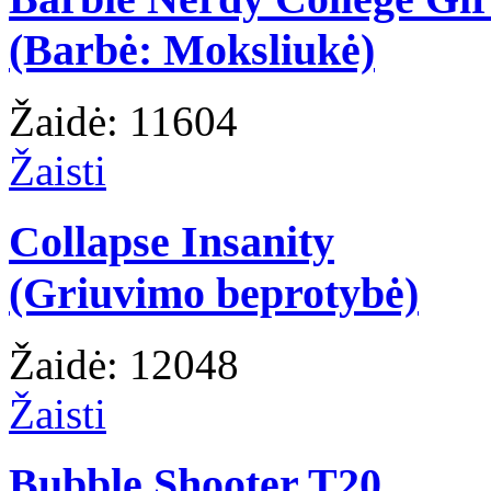
(Barbė: Moksliukė)
Žaidė: 11604
Žaisti
Collapse Insanity
(Griuvimo beprotybė)
Žaidė: 12048
Žaisti
Bubble Shooter T20