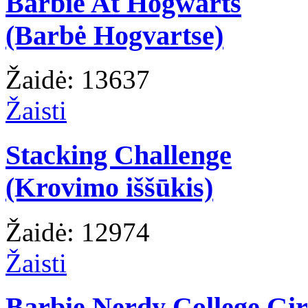
Barbie At Hogwarts
(Barbė Hogvartse)
Žaidė: 13637
Žaisti
Stacking Challenge
(Krovimo iššūkis)
Žaidė: 12974
Žaisti
Barbie Nerdy College Gir