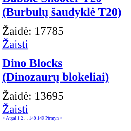
(Burbulų šaudyklė T20)
Žaidė: 17785
Žaisti
Dino Blocks
(Dinozaurų blokeliai)
Žaidė: 13695
Žaisti
< Atgal
1
2
...
148
149
Pirmyn >