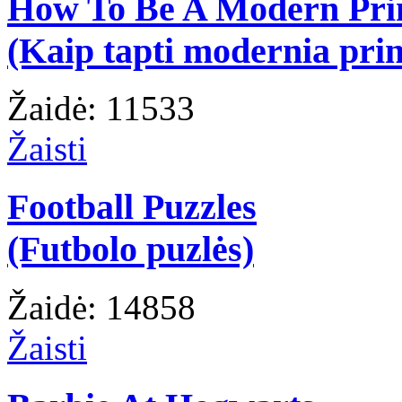
How To Be A Modern Pri
(Kaip tapti modernia prin
Žaidė: 11533
Žaisti
Football Puzzles
(Futbolo puzlės)
Žaidė: 14858
Žaisti