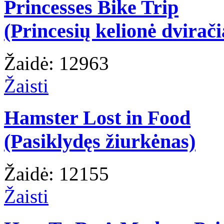
Princesses Bike Trip
(Princesių kelionė dvirači
Žaidė: 12963
Žaisti
Hamster Lost in Food
(Pasiklydęs žiurkėnas)
Žaidė: 12155
Žaisti