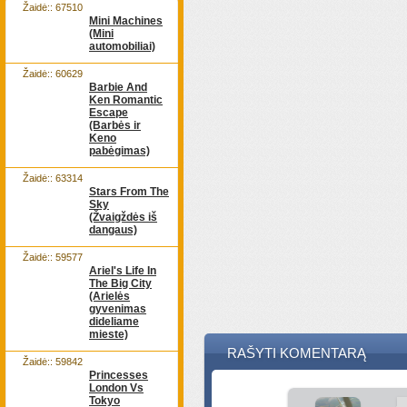
Žaidė:: 67510
Mini Machines
(Mini
automobiliai)
Žaidė:: 60629
Barbie And
Ken Romantic
Escape
(Barbės ir
Keno
pabėgimas)
Žaidė:: 63314
Stars From The
Sky
(Žvaigždės iš
dangaus)
Žaidė:: 59577
Ariel's Life In
The Big City
(Arielės
gyvenimas
dideliame
mieste)
RAŠYTI KOMENTARĄ
Žaidė:: 59842
Princesses
London Vs
Tokyo