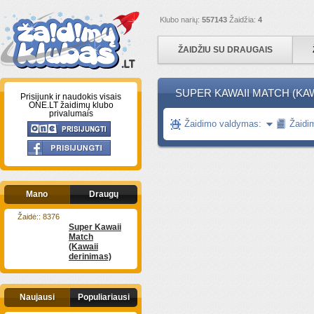
Klubo narių:
557143
Žaidžia:
4
ŽAIDŽIU SU DRAUGAIS
SUPER KAWAII MATCH (KAWA
Prisijunk ir naudokis visais
ONE.LT žaidimų klubo
privalumais
Žaidimo valdymas:
Žaidi
Mano
Draugų
Žaidė:: 8376
Super Kawaii
Match
(Kawaii
derinimas)
Naujausi
Populiariausi