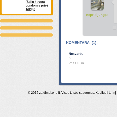
(Stilių kovos:
Londonas prieš
Tokijų)
neprisijungęs
KOMENTARAI (1):
Nesvarbu
:)
Prieš 10 m.
© 2012 zaidimai.one.lt. Visos teisės saugomos. Kopijuoti turinį 