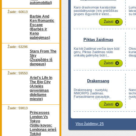
automobiliai)
Karo draskomoje karalystėje
Luma
pasidalinusioje į tris priešiškas
laiva
Žaidė:: 60613
grupes išgyventi ir klest...
su bl
Barbie And
Ken Romantic
Žaisti
Escape
(Barbės ir
Keno
pabėgimas)
Piktas žaidimas
Žaidė:: 63296
Kai kiti žaidimai verčia tave būti
Okea
Stars From The
geru, Piktas žaidimas siūlo
kuri
Sky
unikalią galimybę būti t...
daug
(Žvaigždės iš
Žaisti
dangaus)
Žaidė:: 59550
Ariel's Life In
Drakensang
The Big City
(Arielės
Drakensang - nuotykių
Nano
gyvenimas
MMORPG žaidimas.
techn
dideliame
Fantastiniame pasaulyje,
nuot
mieste)
kupiname stebūklų bei m...
Pagr.
Žaisti
Žaidė:: 59813
Princesses
London Vs
Tokyo
Viso žaidimų: 25
(Stilių kovos:
Londonas prieš
Tokijų)