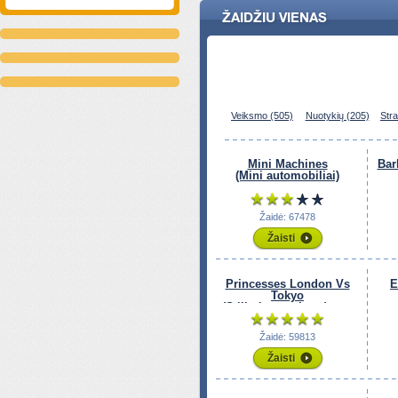
ŽAIDŽIU VIENAS
Veiksmo (505)
Nuotykių (205)
Stra
Mini Machines
Bar
(Mini automobiliai)
Žaidė: 67478
Žaisti
Princesses London Vs
E
Tokyo
(Stilių kovos: Londonas
prieš Tokijų)
Žaidė: 59813
Žaisti