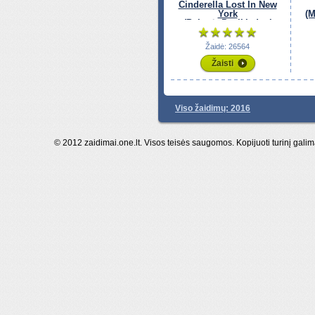
Cinderella Lost In New
York
(M
(Pelenė: Pasiklydusi
Niujorke)
Žaidė: 26564
Žaisti
Viso žaidimų: 2016
© 2012 zaidimai.one.lt. Visos teisės saugomos. Kopijuoti turinį galim