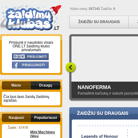
Klubo narių:
557142
Žaidžia:
6
ŽAIDŽIU SU DRAUGAIS
Prisijunk ir naudokis visais
ONE.LT žaidimų klubo
privalumais
Mano
Draugų
NANOFERMA
Pamaitink kačiuką ir sukurk jaunystė
Čia bus tavo žaistų žaidimų
sąrašas.
ŽAIDŽIU SU DRAUGAIS
Naujausi
Populiariausi
Žaidė:: 67478
Mini Machines
Legends of Honour
(Mini