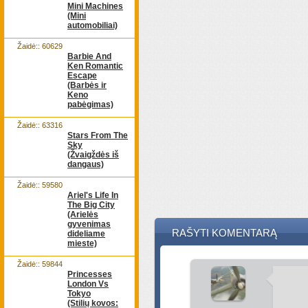
Mini Machines
(Mini
automobiliai)
Žaidė:: 60629
Barbie And
Ken Romantic
Escape
(Barbės ir
Keno
pabėgimas)
Žaidė:: 63316
Stars From The
Sky
(Žvaigždės iš
dangaus)
Žaidė:: 59580
Ariel's Life In
The Big City
(Arielės
gyvenimas
RAŠYTI KOMENTARĄ
dideliame
mieste)
Žaidė:: 59844
Princesses
London Vs
Tokyo
(Stilių kovos: