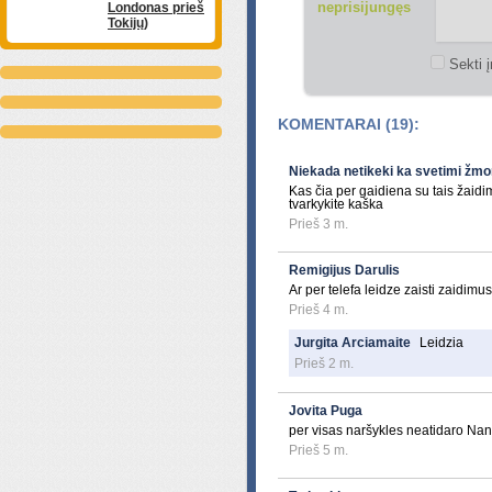
neprisijungęs
Londonas prieš
Tokijų)
Sekti į
KOMENTARAI (19):
Niekada netikeki ka svetimi žm
Kas čia per gaidiena su tais žaidi
tvarkykite kaška
Prieš 3 m.
Remigijus Darulis
Ar per telefa leidze zaisti zaidimus
Prieš 4 m.
Jurgita Arciamaite
Leidzia
Prieš 2 m.
Jovita Puga
per visas naršykles neatidaro Nan
Prieš 5 m.