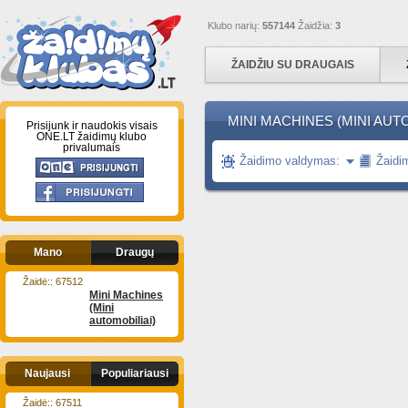
Klubo narių:
557144
Žaidžia:
3
ŽAIDŽIU SU DRAUGAIS
MINI MACHINES (MINI AUT
Prisijunk ir naudokis visais
ONE.LT žaidimų klubo
privalumais
Žaidimo valdymas:
Žaidi
Mano
Draugų
Žaidė:: 67512
Mini Machines
(Mini
automobiliai)
Naujausi
Populiariausi
Žaidė:: 67511