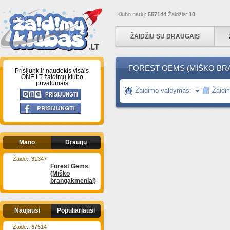
Klubo narių:
557144
Žaidžia:
10
ŽAIDŽIU SU DRAUGAIS
FOREST GEMS (MIŠKO BR
Prisijunk ir naudokis visais
ONE.LT žaidimų klubo
privalumais
Žaidimo valdymas:
Žaidi
Mano
Draugų
Žaidė:: 31347
Forest Gems
(Miško
brangakmeniai)
Naujausi
Populiariausi
Žaidė:: 67514