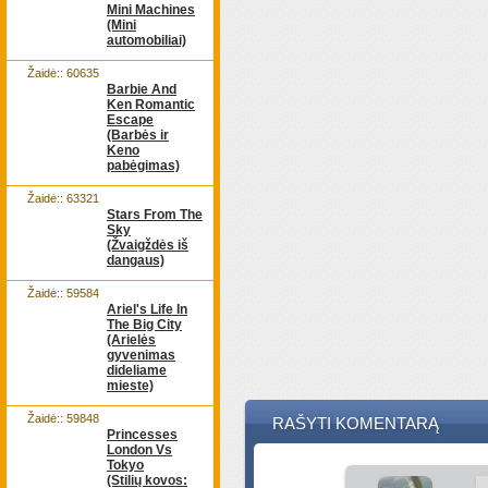
Mini Machines
(Mini
automobiliai)
Žaidė:: 60635
Barbie And
Ken Romantic
Escape
(Barbės ir
Keno
pabėgimas)
Žaidė:: 63321
Stars From The
Sky
(Žvaigždės iš
dangaus)
Žaidė:: 59584
Ariel's Life In
The Big City
(Arielės
gyvenimas
dideliame
mieste)
Žaidė:: 59848
RAŠYTI KOMENTARĄ
Princesses
London Vs
Tokyo
(Stilių kovos: