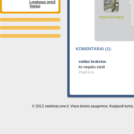
Londonas prieš
Tokijų)
neprisijungęs
KOMENTARAI (1):
valdas brukstus
ko negaliu zaisti
Prieš 9 m.
© 2012 zaidimai.one.lt. Visos teisės saugomos. Kopijuoti turinį 