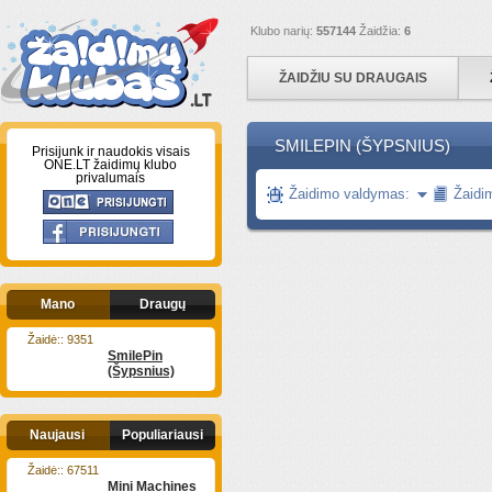
Klubo narių:
557144
Žaidžia:
6
ŽAIDŽIU SU DRAUGAIS
SMILEPIN (ŠYPSNIUS)
Prisijunk ir naudokis visais
ONE.LT žaidimų klubo
privalumais
Žaidimo valdymas:
Žaidi
Mano
Draugų
Žaidė:: 9351
SmilePin
(Šypsnius)
Naujausi
Populiariausi
Žaidė:: 67511
Mini Machines