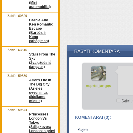
(Mini
automobiliai)
Žaidė:: 60629
Barbie And
Ken Romantic
Escape
(Barbės ir
Keno
pabėgimas)
Žaidė:: 63316
RAŠYTI KOMENTARĄ
Stars From The
Sky
(Žvaigždės iš
dangaus)
Žaidė:: 59580
Ariel's Life In
The Big City
neprisijungęs
(Arielės
gyvenimas
dideliame
mieste)
Sekti į
Žaidė:: 59844
Princesses
KOMENTARAI (3):
London Vs
Tokyo
(Stilių kovos:
Sigitis
Londonas prieš