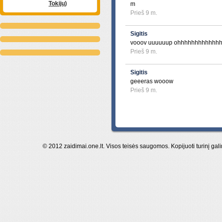
Tokijų)
m
Prieš 9 m.
Sigitis
vooov uuuuuup ohhhhhhhhhhhh
Prieš 9 m.
Sigitis
geeeras wooow
Prieš 9 m.
© 2012 zaidimai.one.lt. Visos teisės saugomos. Kopijuoti turinį gal