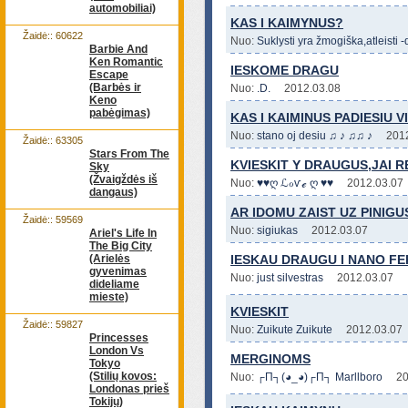
automobiliai)
KAS I KAIMYNUS?
Žaidė:: 60622
Nuo:
Suklysti yra žmogiška,atleisti -
Barbie And
Ken Romantic
IESKOME DRAGU
Escape
(Barbės ir
Nuo:
.D.
2012.03.08
Keno
pabėgimas)
KAS I KAIMINUS PADIESIU V
Nuo:
stano oj desiu ♫ ♪ ♫♫ ♪
201
Žaidė:: 63305
Stars From The
KVIESKIT Y DRAUGUS,JAI RE
Sky
(Žvaigždės iš
Nuo:
♥♥ღ ℒℴѵℯ ღ ♥♥
2012.03.07
dangaus)
AR IDOMU ZAIST UZ PINIGU
Žaidė:: 59569
Nuo:
sigiukas
2012.03.07
Ariel's Life In
The Big City
(Arielės
IESKAU DRAUGU I NANO F
gyvenimas
Nuo:
just silvestras
2012.03.07
dideliame
mieste)
KVIESKIT
Žaidė:: 59827
Nuo:
Zuikute Zuikute
2012.03.07
Princesses
London Vs
MERGINOMS
Tokyo
(Stilių kovos:
Nuo:
┌П┐(◕_◕)┌П┐ Marllboro
20
Londonas prieš
Tokijų)