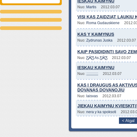
IESKAU KAIMYNU
Nuo:
Martis
2012.03.07
VISI KAS ZAIDZIAT LAUKIU
Nuo:
Roma Gudauskiene
2012.0
KAS Y KAIMYNUS
Nuo:
Zydrunas Juska
2012.03.07
KAIP PASIDIDINTI SAVO ZE
Nuo:
Ƹ̵̡Ӝ̵̨̄Ʒ As Ƹ̵̡Ӝ̵̨̄Ʒ
2012.03.07
IESKAU KAIMYNU
Nuo:
;;;;;;;;;;;;;
2012.03.07
KAS I DRAUGUS AS AKTIVU
DOVANAS DOVANOJIU
Nuo:
laisvas
2012.03.07
JIEKAU KAIMYNU KVIESKIT
Nuo:
nera y ka spoksoti
2012.03.
< Atgal