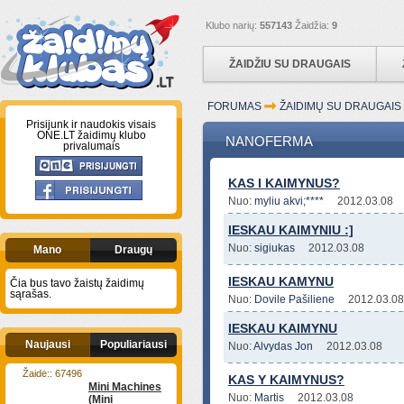
Klubo narių:
557143
Žaidžia:
9
ŽAIDŽIU SU DRAUGAIS
FORUMAS
ŽAIDIMŲ SU DRAUGAI
Prisijunk ir naudokis visais
ONE.LT žaidimų klubo
NANOFERMA
privalumais
KAS I KAIMYNUS?
Nuo:
myliu akvi;****
2012.03.08
IESKAU KAIMYNIU :]
Nuo:
sigiukas
2012.03.08
Mano
Draugų
IESKAU KAMYNU
Čia bus tavo žaistų žaidimų
sąrašas.
Nuo:
Dovile Pašiliene
2012.03.08
IESKAU KAIMYNU
Naujausi
Populiariausi
Nuo:
Alvydas Jon
2012.03.08
Žaidė:: 67496
KAS Y KAIMYNUS?
Mini Machines
Nuo:
Martis
2012.03.08
(Mini