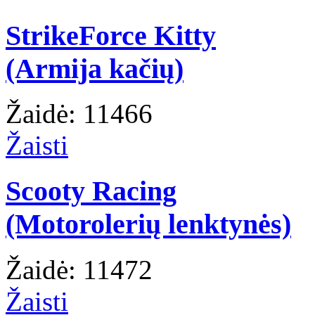
StrikeForce Kitty
(Armija kačių)
Žaidė: 11466
Žaisti
Scooty Racing
(Motorolerių lenktynės)
Žaidė: 11472
Žaisti