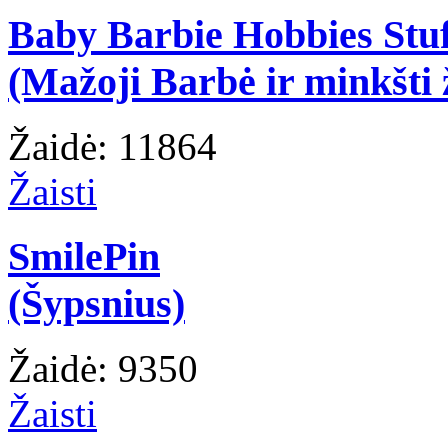
Baby Barbie Hobbies Stuf
(Mažoji Barbė ir minkšti ž
Žaidė: 11864
Žaisti
SmilePin
(Šypsnius)
Žaidė: 9350
Žaisti