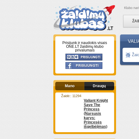
Klubo nar
ŽAI
VALI
Prisijunk ir naudokis visais
ONE.LT žaidimų klubo
privalumais
Žai
Mano
Draugų
Žaidė:: 11294
Valiant Knight
Save The
Princess
(Narsusis
karys:
Princesės
išgelbėjimas)