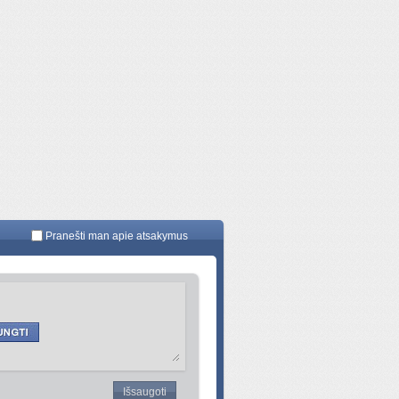
Pranešti man apie atsakymus
Išsaugoti