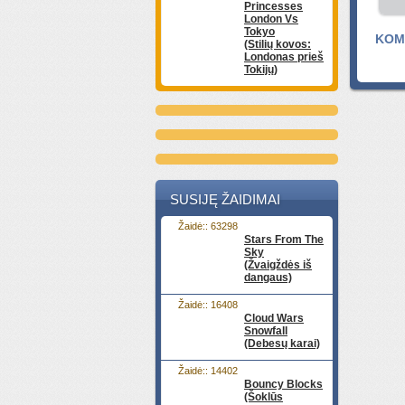
Princesses
London Vs
Tokyo
KOME
(Stilių kovos:
Londonas prieš
Tokijų)
SUSIJĘ ŽAIDIMAI
Žaidė:: 63298
Stars From The
Sky
(Žvaigždės iš
dangaus)
Žaidė:: 16408
Cloud Wars
Snowfall
(Debesų karai)
Žaidė:: 14402
Bouncy Blocks
(Šoklūs