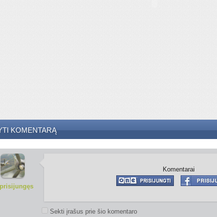
YTI KOMENTARĄ
Komentarai
prisijungęs
Sekti įrašus prie šio komentaro