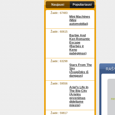
Naujausi
Populiariausi
Žaidė:: 67483
Mini Machines
(Mini
automobiliai)
Žaidė:: 60615
Barbie And
Ken Romantic
Escape
(Barbės ir
Keno
pabėgimas)
Žaidė:: 63298
Stars From The
Sky
RAŠ
(Žvaigždės iš
dangaus)
Žaidė:: 59556
Ariel's Life In
The Big City
(Arielės
gyvenimas
ne
dideliame
mieste)
Žaidė:: 59817