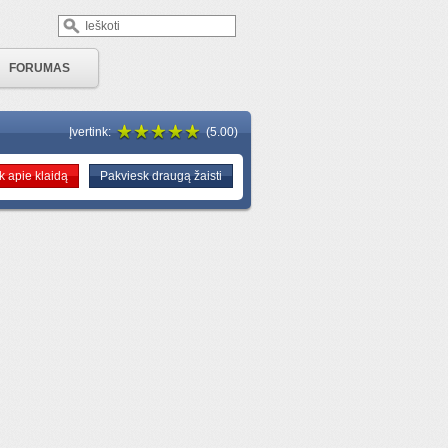
FORUMAS
Įvertink:
(5.00)
 apie klaidą
Pakviesk draugą žaisti