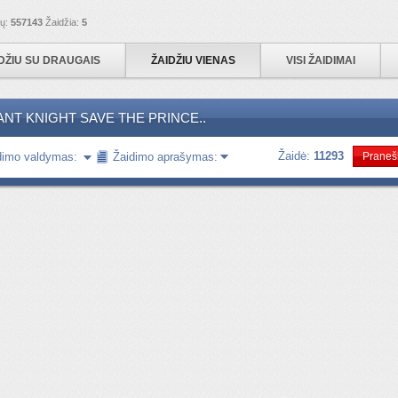
ių:
557143
Žaidžia:
5
DŽIU SU DRAUGAIS
ŽAIDŽIU VIENAS
VISI ŽAIDIMAI
ANT KNIGHT SAVE THE PRINCE..
Žaidė:
11293
dimo valdymas:
Žaidimo aprašymas:
Pranešk