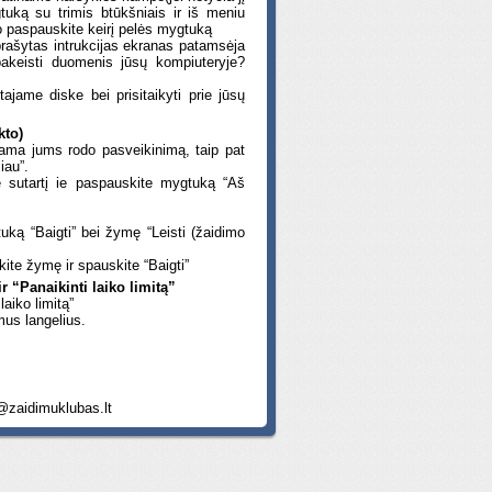
uką su trimis btūkšniais ir iš meniu
jo paspauskite keirį pelės mygtuką
rašytas intrukcijas ekranas patamsėja
pakeisti duomenis jūsų kompiuteryje?
tajame diske bei prisitaikyti prie jūsų
kto)
grama jums rodo pasveikinimą, taip pat
iau”.
e sutartį ie paspauskite mygtuką “Aš
ką “Baigti” bei žymę “Leisti (žaidimo
imkite žymę ir spauskite “Baigti”
r “Panaikinti laiko limitą”
laiko limitą”
mus langelius.
@zaidimuklubas.lt