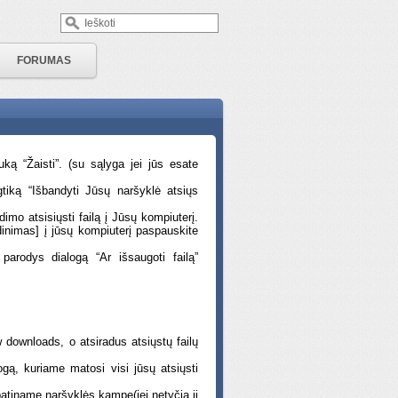
FORUMAS
tuką “Žaisti”. (su sąlyga jei jūs esate
tiką “Išbandyti Jūsų naršyklė atsiųs
dimo atsisiųsti failą į Jūsų kompiuterį.
adinimas] į jūsų kompiuterį paspauskite
parodys dialogą “Ar išsaugoti failą”
w downloads, o atsiradus atsiųstų failų
ogą, kuriame matosi visi jūsų atsiųsti
patiname naršyklės kampe(jei netyčia jį