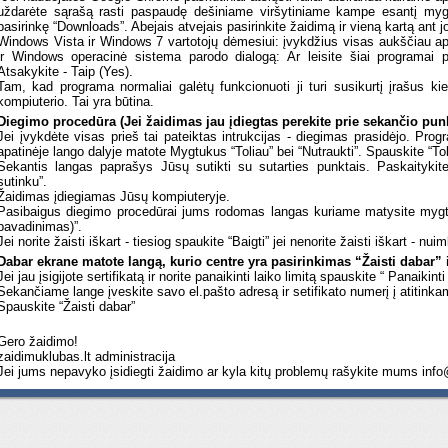
uždarėte sąrašą rasti paspaudę dešiniame viršytiniame kampe esantį mygt
pasirinkę “Downloads”. Abejais atvejais pasirinkite žaidimą ir vieną kartą ant 
Windows Vista ir Windows 7 vartotojų dėmesiui: įvykdžius visas aukščiau ap
ir Windows operacinė sistema parodo dialogą: Ar leisite šiai programai 
Atsakykite - Taip (Yes).
Tam, kad programa normaliai galėtų funkcionuoti ji turi susikurtį įrašus kie
kompiuterio. Tai yra būtina.
Diegimo procedūra (Jei žaidimas jau įdiegtas perekite prie sekančio pun
Jei įvykdėte visas prieš tai pateiktas intrukcijas - diegimas prasidėjo. Pro
apatinėje lango dalyje matote Mygtukus “Toliau” bei “Nutraukti”. Spauskite “Tol
Sekantis langas paprašys Jūsų sutikti su sutarties punktais. Paskaitykit
sutinku”.
Žaidimas įdiegiamas Jūsų kompiuteryje.
Pasibaigus diegimo procedūrai jums rodomas langas kuriame matysite mygtu
pavadinimas)”.
Jei norite žaisti iškart - tiesiog spaukite “Baigti” jei nenorite žaisti iškart - nu
Dabar ekrane matote langą, kurio centre yra pasirinkimas “Žaisti dabar” i
Jei jau įsigijote sertifikatą ir norite panaikinti laiko limitą spauskite “ Panaikinti 
Sekančiame lange įveskite savo el.pašto adresą ir setifikato numerį į atitinka
Spauskite “Žaisti dabar”
Gero žaidimo!
zaidimuklubas.lt administracija
Jei jums nepavyko įsidiegti žaidimo ar kyla kitų problemų rašykite mums
info