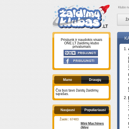
Klubo n
Ž
K
Prisijunk ir naudokis visais
ONE.LT žaidimų klubo
privalumais
Mano
Draugų
Čia bus tavo žaistų žaidimų
sąrašas.
Naujausi
Populiariausi
Žaidė:: 67483
Mini Machines
(Mini