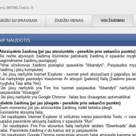
arių:
557143
Žaidžia:
3
AIDŽIU SU DRAUGAIS
ŽAIDŽIU VIENAS
VISI ŽAIDIMAI
AIP NAUDOTIS
Atsisiųskite žaidimą (jei jau atsisiuntėte - pereikite prie sekančio punkto)
Jei norite atsisiųsti žaidimą išsirinkite patinkantį žaidimą ir spaukite myg
pagrindiname žaidimų puslapyje)
Pilnai užsikrovus žaidimo puslapiui spauskite “Išbandyti”. Paspaudus myg
žaidimą į jūsų kompiuterį.
* Jei jūsų naršyklė Inernet Explorer - tuomet prieš atsiunčiant ji paprašys lei
Kai naršyklėje pasirodys klausimas Ar atsiųsti (paleisti) failą [žaidimo pav
mygtuką Taip arba Yes)
*Jei jūsų naršyklė yra Fire fox tuomet paspaudus “Išbandyti” naršyklė 
paspauskite “Išsaugoti”
*Jei jūsų naršyklė yra Google Chrome - failas bus išsaugotas automatiškai
Įdiekite žaidimą (jei jau įdiegėte - pereikite prie sekančio punkto)
Šiam momentui jūs jau atsisiuntėte žaidimą, todėl belieka įdiegti.
Susiraskite atsiųstą failą:
*Jei naudojatės Internet Explorer iš viršutinio meniu paisirnkite Tools -> vie
sąrašui pasirinkite atsiųstą žaidimą ir spauskite “Run”
* Jei naudojatės Fire Fox atsiuntus failą naršyklė atidaro “Downloads” dial
failai. Pasirinkite žaidimą ir du kartus ant jo paspauskite
*Jei naudojatės Google Chrome paskutiniai atsiųsti failai atsiranda kairame a