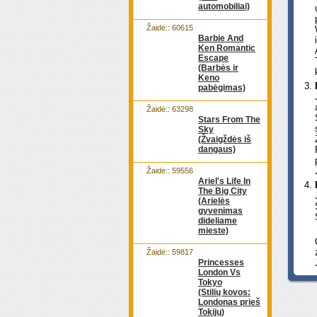
automobiliai)
Žaidė:: 60615
Barbie And
Ken Romantic
Escape
(Barbės ir
Keno
pabėgimas)
Žaidė:: 63298
Stars From The
Sky
(Žvaigždės iš
dangaus)
Žaidė:: 59556
Ariel's Life In
The Big City
(Arielės
gyvenimas
dideliame
mieste)
Žaidė:: 59817
Princesses
London Vs
Tokyo
(Stilių kovos:
Londonas prieš
Tokijų)