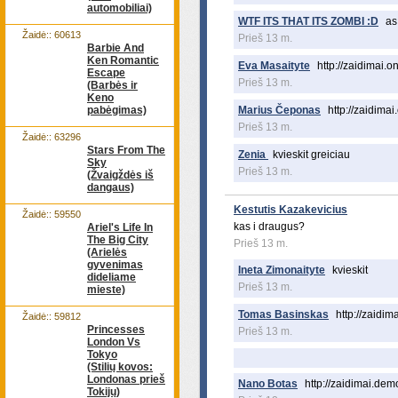
automobiliai)
WTF ITS THAT ITS ZOMBI :D
as
Žaidė:: 60613
Prieš 13 m.
Barbie And
Ken Romantic
Eva Masaityte
http://zaidimai
Escape
Prieš 13 m.
(Barbės ir
Keno
pabėgimas)
Marius Čeponas
http://zaidim
Prieš 13 m.
Žaidė:: 63296
Stars From The
Zenia
kvieskit greiciau
Sky
Prieš 13 m.
(Žvaigždės iš
dangaus)
Kestutis Kazakevicius
Žaidė:: 59550
kas i draugus?
Ariel's Life In
The Big City
Prieš 13 m.
(Arielės
gyvenimas
Ineta Zimonaityte
kvieskit
dideliame
Prieš 13 m.
mieste)
Tomas Basinskas
http://zaidi
Žaidė:: 59812
Princesses
Prieš 13 m.
London Vs
Tokyo
(Stilių kovos:
Londonas prieš
Nano Botas
http://zaidimai.de
Tokijų)