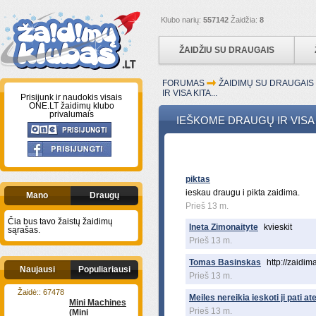
Klubo narių:
557142
Žaidžia:
8
ŽAIDŽIU SU DRAUGAIS
FORUMAS
ŽAIDIMŲ SU DRAUGAI
IR VISA KITA...
Prisijunk ir naudokis visais
ONE.LT žaidimų klubo
privalumais
IEŠKOME DRAUGŲ IR VISA K
piktas
ieskau draugu i pikta zaidima.
Mano
Draugų
Prieš 13 m.
Čia bus tavo žaistų žaidimų
Ineta Zimonaityte
kvieskit
sąrašas.
Prieš 13 m.
Tomas Basinskas
http://zaidi
Naujausi
Populiariausi
Prieš 13 m.
Žaidė:: 67478
Meiles nereikia ieskoti ji pati ate
Mini Machines
Prieš 13 m.
(Mini