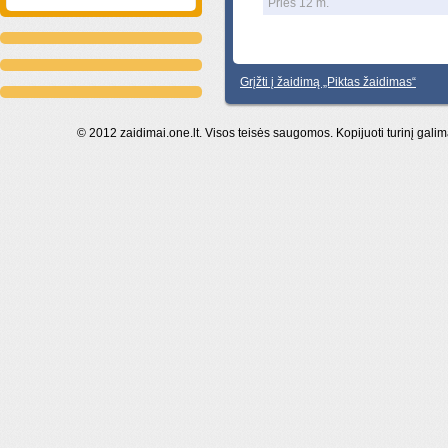
Prieš 12 m.
Grįžti į žaidimą „Piktas žaidimas“
© 2012 zaidimai.one.lt. Visos teisės saugomos. Kopijuoti turinį galim