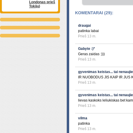
Londonas prieš
Tokijų)
KOMENTARAI (29):
draugai
patinka labai
Prieš 13 m.
Gabyte :)*
Geras zaidas :)))
Prieš 13 m.
gyvenimas keistas... tai nenauj
IR NUOBODUS JIS KAIP IR JUS
Prieš 13 m.
gyvenimas keistas... tai nenauj
lievas kaskoks leliukiskas bet kam ji
Prieš 13 m.
vilma
patinka
Prieš 13 m.