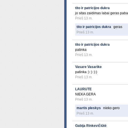
tito ir patricijos dukra
jo sitas zaidimas labai geras paban
Prieš 13 m.
tito ir patricijos dukra
geras
Prieš 13 m.
tito ir patricijos dukra
patinka
Prieš 13 m.
Vasare Vasarike
patinka :) :) :):)
Prieš 13 m.
LAURUTE
NIEKA GERA
Prieš 13 m.
martis pleskys
nieko gero
Prieš 13 m.
Gabija Rinkevičiūtė