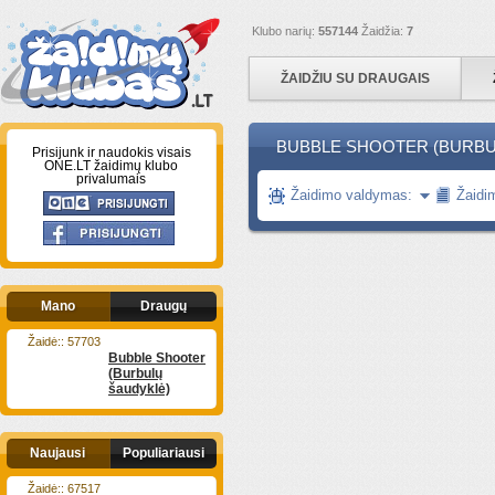
Klubo narių:
557144
Žaidžia:
7
ŽAIDŽIU SU DRAUGAIS
BUBBLE SHOOTER (BURBU
Prisijunk ir naudokis visais
ONE.LT žaidimų klubo
privalumais
Žaidimo valdymas:
Žaidi
Mano
Draugų
Žaidė:: 57703
Bubble Shooter
(Burbulų
šaudyklė)
Naujausi
Populiariausi
Žaidė:: 67517