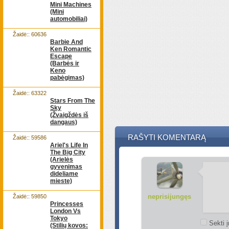
Mini Machines
(Mini
automobiliai)
Žaidė:: 60636
Barbie And
Ken Romantic
Escape
(Barbės ir
Keno
pabėgimas)
Žaidė:: 63322
Stars From The
Sky
(Žvaigždės iš
dangaus)
RAŠYTI KOMENTARĄ
Žaidė:: 59586
Ariel's Life In
The Big City
(Arielės
gyvenimas
dideliame
mieste)
neprisijungęs
Žaidė:: 59850
Princesses
London Vs
Tokyo
Sekti į
(Stilių kovos: