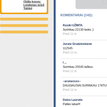
(Stilių kovos:
Londonas prieš
Tokijų)
KOMENTARAI (142):
Rasiki UŽIMTA
Surinkau 22130 tasku ;)
Prieš 11 m.
Jurate Grudzinskiene
112545
Prieš 12 m.
I ...
Surinkau 25545 taškus.
Prieš 12 m.
~arunassss~
DAUGIAUSIAI SURINKAU 178TU
Prieš 12 m.
Daiva Laurutis
Patiko labai!!!