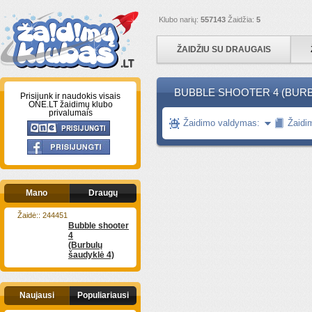
Klubo narių:
557143
Žaidžia:
5
ŽAIDŽIU SU DRAUGAIS
BUBBLE SHOOTER 4 (BURB
Prisijunk ir naudokis visais
ONE.LT žaidimų klubo
privalumais
Žaidimo valdymas:
Žaidi
Mano
Draugų
Žaidė:: 244451
Bubble shooter
4
(Burbulų
šaudyklė 4)
Naujausi
Populiariausi