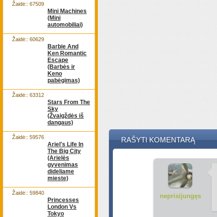
Žaidė:: 67509
Mini Machines
(Mini
automobiliai)
Žaidė:: 60629
Barbie And
Ken Romantic
Escape
(Barbės ir
Keno
pabėgimas)
Žaidė:: 63312
Stars From The
Sky
(Žvaigždės iš
dangaus)
Žaidė:: 59576
RAŠYTI KOMENTARĄ
Ariel's Life In
The Big City
(Arielės
gyvenimas
dideliame
mieste)
Žaidė:: 59840
neprisijungęs
Princesses
London Vs
Tokyo