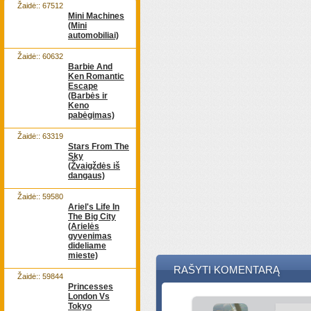
Žaidė:: 67512
Mini Machines
(Mini
automobiliai)
Žaidė:: 60632
Barbie And
Ken Romantic
Escape
(Barbės ir
Keno
pabėgimas)
Žaidė:: 63319
Stars From The
Sky
(Žvaigždės iš
dangaus)
Žaidė:: 59580
Ariel's Life In
The Big City
(Arielės
gyvenimas
dideliame
mieste)
RAŠYTI KOMENTARĄ
Žaidė:: 59844
Princesses
London Vs
Tokyo