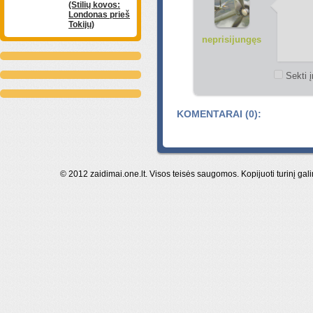
(Stilių kovos:
Londonas prieš
Tokijų)
neprisijungęs
Sekti į
KOMENTARAI (0):
© 2012 zaidimai.one.lt. Visos teisės saugomos. Kopijuoti turinį gal