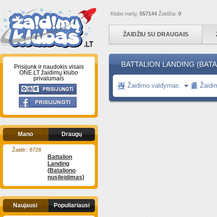
Klubo narių:
557144
Žaidžia:
0
ŽAIDŽIU SU DRAUGAIS
BATTALION LANDING (BATA
Prisijunk ir naudokis visais
ONE.LT žaidimų klubo
privalumais
Žaidimo valdymas:
Žaidi
Mano
Draugų
Žaidė:: 8728
Battalion
Landing
(Bataliono
nusileidimas)
Naujausi
Populiariausi