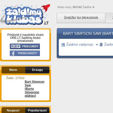
Klubo narių:
557142
Žaidžia:
6
ŽAIDŽIU SU DRAUGAIS
BART SIMPSON SAW (BART
Prisijunk ir naudokis visais
ONE.LT žaidimų klubo
privalumais
Žaidimo valdymas:
Žaidi
Mano
Draugų
Žaidė:: 177012
Bart Simpson
Saw
(Barto
Simpsono
pjūklas)
Naujausi
Populiariausi