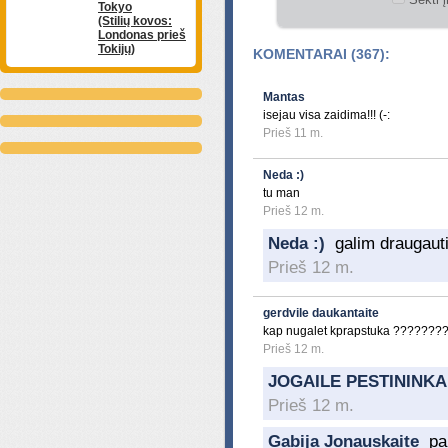
Tokyo
(Stilių kovos:
Londonas prieš
Tokijų)
KOMENTARAI (367):
Mantas
isejau visa zaidima!!! (-:
Prieš 11 m.
Neda :)
tu man
Prieš 12 m.
Neda :)
galim draugaut
Prieš 12 m.
gerdvile daukantaite
kap nugalet kprapstuka ????
Prieš 12 m.
JOGAILE PESTININKA
Prieš 12 m.
Gabija Jonauskaite
pa