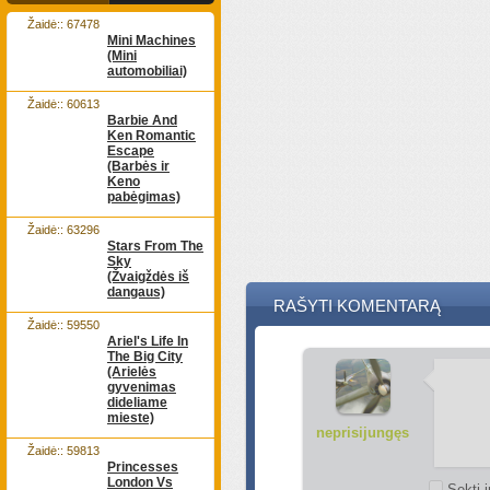
Žaidė:: 67478
Mini Machines
(Mini
automobiliai)
Žaidė:: 60613
Barbie And
Ken Romantic
Escape
(Barbės ir
Keno
pabėgimas)
Žaidė:: 63296
Stars From The
Sky
(Žvaigždės iš
dangaus)
RAŠYTI KOMENTARĄ
Žaidė:: 59550
Ariel's Life In
The Big City
(Arielės
gyvenimas
dideliame
mieste)
neprisijungęs
Žaidė:: 59813
Princesses
London Vs
Sekti į