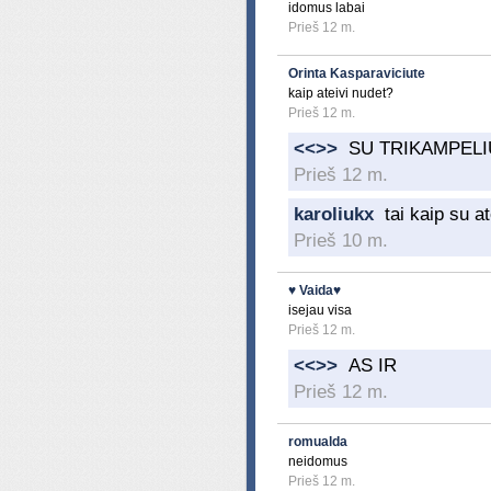
idomus labai
Prieš 12 m.
Orinta Kasparaviciute
kaip ateivi nudet?
Prieš 12 m.
<<
>>
SU TRIKAMPELI
Prieš 12 m.
karoliukx
tai kaip su a
Prieš 10 m.
♥ Vaida♥
isejau visa
Prieš 12 m.
<<
>>
AS IR
Prieš 12 m.
romualda
neidomus
Prieš 12 m.