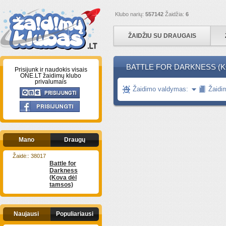
Klubo narių:
557142
Žaidžia:
6
ŽAIDŽIU SU DRAUGAIS
BATTLE FOR DARKNESS (K
Prisijunk ir naudokis visais
ONE.LT žaidimų klubo
privalumais
Žaidimo valdymas:
Žaidi
Mano
Draugų
Žaidė:: 38017
Battle for
Darkness
(Kova dėl
tamsos)
Naujausi
Populiariausi