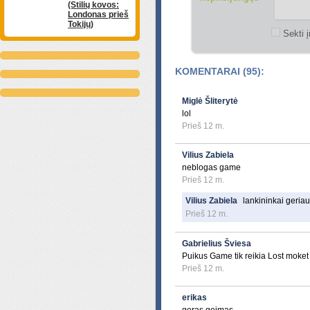
(Stilių kovos:
Londonas prieš
Tokijų)
Sekti į
KOMENTARAI (95):
Miglė Šliterytė
lol
Prieš 12 m.
Vilius Zabiela
neblogas game
Prieš 12 m.
Vilius Zabiela
lankininkai geriau
Prieš 12 m.
Gabrielius Šviesa
Puikus Game tik reikia Lost moket
Prieš 12 m.
erikas