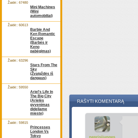
Žaidė:: 67480
Mini Machines
(Mini
automobiliai)
Žaidė:: 60613
Barbie And
Ken Romantic
Escape
(Barbės ir
Keno
pabėgimas)
Žaidė:: 63296
Stars From The
Sky
(Žvaigždės iš
dangaus)
Žaidė:: 59550
Ariel's Life In
The Big City
(Arielės
RAŠYTI KOMENTARĄ
gyvenimas
dideliame
mieste)
Žaidė:: 59815
Princesses
London Vs
Tokyo
neprisijungęs