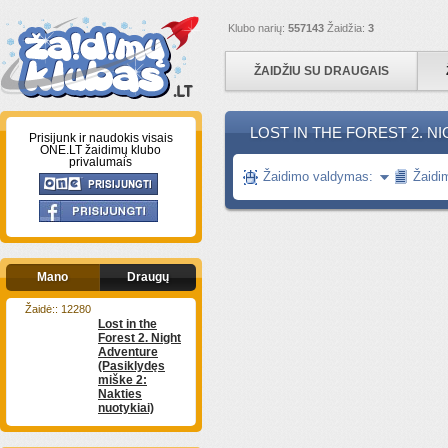
Klubo narių:
557143
Žaidžia:
3
ŽAIDŽIU SU DRAUGAIS
LOST IN THE FOREST 2. NI
Prisijunk ir naudokis visais
ONE.LT žaidimų klubo
privalumais
Žaidimo valdymas:
Žaidi
Mano
Draugų
Žaidė:: 12280
Lost in the
Forest 2. Night
Adventure
(Pasiklydęs
miške 2:
Nakties
nuotykiai)