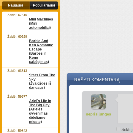
Naujausi
Populiariausi
Žaidė:: 67510
Mini Machines
(Mini
automobiliai)
Žaidė:: 60629
Barbie And
Ken Romantic
Escape
(Barbės ir
Keno
pabėgimas)
Žaidė:: 63313
Stars From The
Sky
RAŠYTI KOMENTARĄ
(Žvaigždės iš
dangaus)
Žaidė:: 59577
Ariel's Life In
The Big City
(Arielės
gyvenimas
neprisijungęs
dideliame
mieste)
Sekti į
Žaidė:: 59842