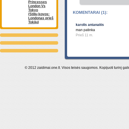
Princesses
London Vs
Tokyo
KOMENTARAI (1):
(Stilių kovos:
Londonas prieš
Tokijų)
karolis antanaitis
man patinka
Prieš 11 m.
© 2012 zaidimai.one.lt. Visos teisės saugomos. Kopijuoti turinį gal