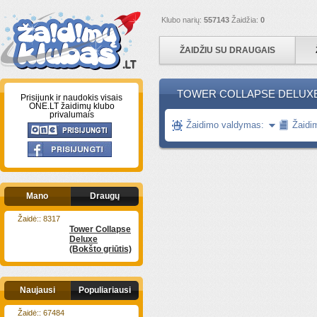
Klubo narių:
557143
Žaidžia:
0
ŽAIDŽIU SU DRAUGAIS
TOWER COLLAPSE DELUXE
Prisijunk ir naudokis visais
ONE.LT žaidimų klubo
privalumais
Žaidimo valdymas:
Žaidi
Mano
Draugų
Žaidė:: 8317
Tower Collapse
Deluxe
(Bokšto griūtis)
Naujausi
Populiariausi
Žaidė:: 67484