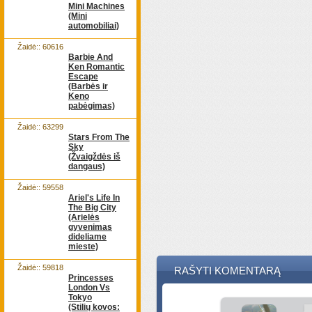
Mini Machines
(Mini
automobiliai)
Žaidė:: 60616
Barbie And
Ken Romantic
Escape
(Barbės ir
Keno
pabėgimas)
Žaidė:: 63299
Stars From The
Sky
(Žvaigždės iš
dangaus)
Žaidė:: 59558
Ariel's Life In
The Big City
(Arielės
gyvenimas
dideliame
mieste)
Žaidė:: 59818
RAŠYTI KOMENTARĄ
Princesses
London Vs
Tokyo
(Stilių kovos: