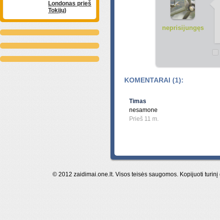
Londonas prieš
Tokijų)
neprisijungęs
KOMENTARAI (1):
Timas
nesamone
Prieš 11 m.
© 2012 zaidimai.one.lt. Visos teisės saugomos. Kopijuoti turinį 