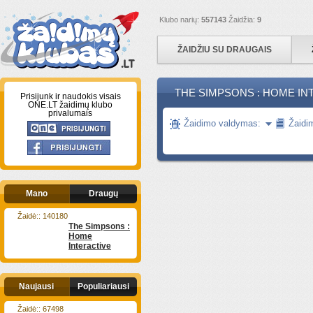
Klubo narių:
557143
Žaidžia:
9
ŽAIDŽIU SU DRAUGAIS
THE SIMPSONS : HOME IN
Prisijunk ir naudokis visais
ONE.LT žaidimų klubo
privalumais
Žaidimo valdymas:
Žaidi
Mano
Draugų
Žaidė:: 140180
The Simpsons :
Home
Interactive
Naujausi
Populiariausi
Žaidė:: 67498