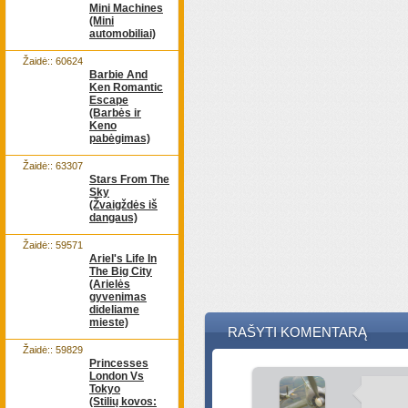
Mini Machines
(Mini
automobiliai)
Žaidė:: 60624
Barbie And
Ken Romantic
Escape
(Barbės ir
Keno
pabėgimas)
Žaidė:: 63307
Stars From The
Sky
(Žvaigždės iš
dangaus)
Žaidė:: 59571
Ariel's Life In
The Big City
(Arielės
gyvenimas
dideliame
mieste)
RAŠYTI KOMENTARĄ
Žaidė:: 59829
Princesses
London Vs
Tokyo
(Stilių kovos: