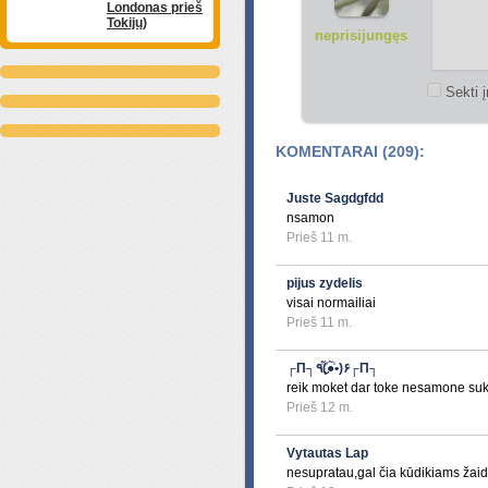
Londonas prieš
Tokijų)
neprisijungęs
Sekti į
KOMENTARAI (209):
Juste Sagdgfdd
nsamon
Prieš 11 m.
pijus zydelis
visai normailiai
Prieš 11 m.
┌П┐٩(̾●̮̮̃̾•̃̾)۶┌П┐
reik moket dar toke nesamone suk
Prieš 12 m.
Vytautas Lap
nesupratau,gal čia kūdikiams žaid