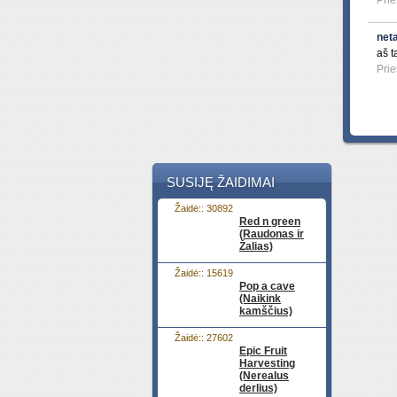
Prie
net
aš t
Prie
SUSIJĘ ŽAIDIMAI
Žaidė:: 30892
Red n green
(Raudonas ir
Žalias)
Žaidė:: 15619
Pop a cave
(Naikink
kamščius)
Žaidė:: 27602
Epic Fruit
Harvesting
(Nerealus
derlius)