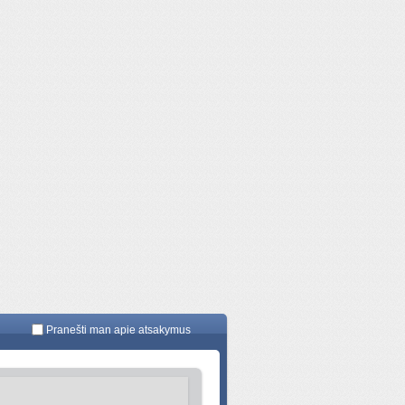
Pranešti man apie atsakymus