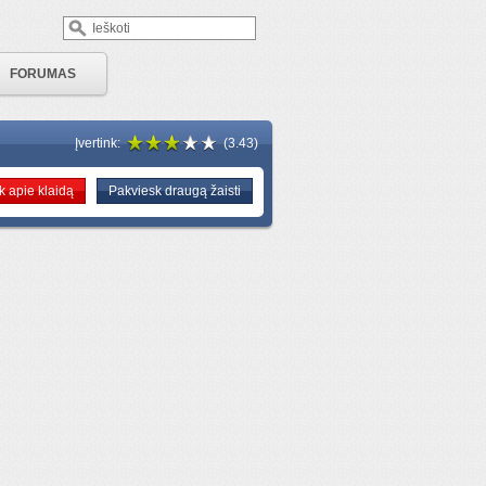
FORUMAS
Įvertink:
(3.43)
 apie klaidą
Pakviesk draugą žaisti