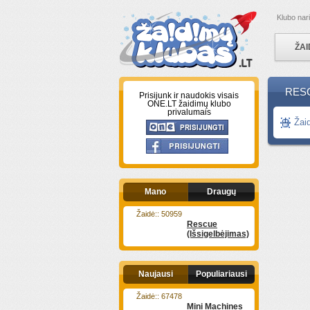
Klubo nar
ŽAI
RESC
Prisijunk ir naudokis visais
ONE.LT žaidimų klubo
privalumais
Žai
Mano
Draugų
Žaidė:: 50959
Rescue
(Išsigelbėjimas)
Naujausi
Populiariausi
Žaidė:: 67478
Mini Machines