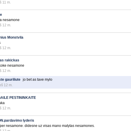
š 11 m.
te
ia nesamone
š 12 m.
nius Monstvila
s
š 12 m.
as rakickas
koke nesamone
š 12 m.
te gauriliute
jo bet as tave mylo
eš 12 m.
AILE PESTININKAITE
aka
š 12 m.
N.pardavimo lyderis
 per nesamone. didesne uz visas mano matytas nesamones.