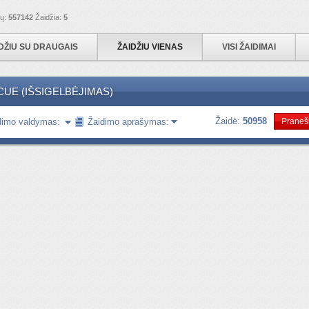
ių:
557142
Žaidžia:
5
DŽIU SU DRAUGAIS
ŽAIDŽIU VIENAS
VISI ŽAIDIMAI
UE (IŠSIGELBĖJIMAS)
Žaidė:
50958
dimo valdymas:
Žaidimo aprašymas:
Pranešk