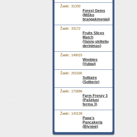
Žaidė:: 31330
Forest Gems
(Miško
brangakmeniai)
Žaidė:: 33172
Fruits Slices
Match
(Vaisių skiltelių
derinimas)
Žaidė:: 149015
Woobies
(Vubiai)
Žaidė:: 201168
Solitaire
(Soliteris)
Žaidė:: 172686
Farm Frenzy 3
(Pašėlusi
ferma 3)
Žaidė:: 143139
Papa's
Pancakeria
(Blyninė)