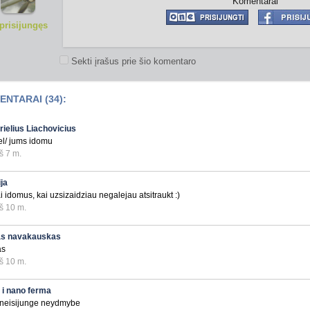
Komentarai
prisijungęs
Sekti įrašus prie šio komentaro
NTARAI (34):
rielius Liachovicius
el/ jums idomu
š 7 m.
ija
i idomus, kai uzsizaidziau negalejau atsitraukt :)
š 10 m.
as navakauskas
as
š 10 m.
 i nano ferma
 neisijunge neydmybe