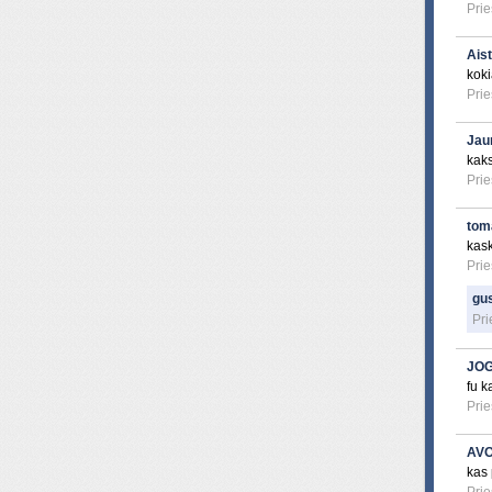
Prie
Ais
kok
Prie
Jau
kak
Prie
tom
kas
Prie
gus
Pri
JOG
fu k
Prie
AVO
kas