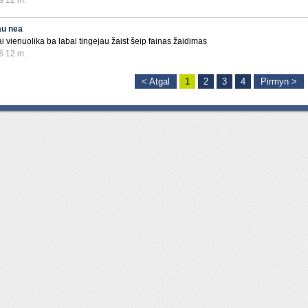
š 12 m.
au nea
ai vienuolika ba labai tingejau žaist šeip fainas žaidimas
š 12 m.
< Atgal
1
2
3
4
Pirmyn >