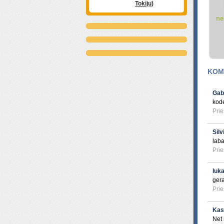
Tokijų)
ne
KOME
Gab
kod
Prie
Silv
laba
Prie
luk
ger
Prie
Kas
Net