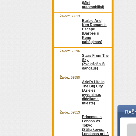
(Mini
automobiliai)
Žaidė:: 60613
Barbie And
Ken Romantic
Escape
(Barbės ir
Keno
pabėgimas)
Žaidė:: 63296
Stars From The
Sky
(Žvaigždės iš
dangaus)
Žaidė:: 59550
Ariel's Life In
The Big City
(Arielės
gyvenimas
dideliame
mieste)
RAŠ
Žaidė:: 59813
Princesses
London Vs
Tokyo
(Stilių kovos:
Londonas prieš