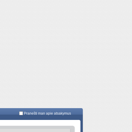
Pranešti man apie atsakymus