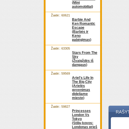
(Mini
automobiliai)
Žaidė:: 60621
Barbie And
Ken Romantic
Escape
(Barbės ir
Keno
pabėgimas)
Žaidė:: 63305
Stars From The
Sky
(Žvaigždės iš
dangaus)
Žaidė:: 59569
Ariel's Life In
The Big City
(Arielės
gyvenimas
dideliame
mieste)
Žaidė:: 59827
Princesses
RAŠY
London Vs
Tokyo
(Stilių kovos:
Londonas prieš