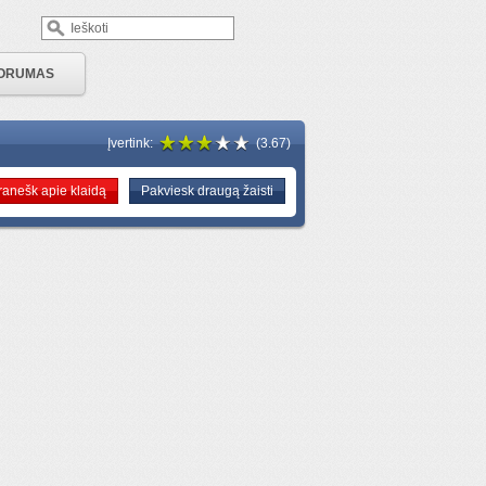
ORUMAS
Įvertink:
(3.67)
ranešk apie klaidą
Pakviesk draugą žaisti