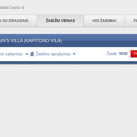
57143
Žaidžia:
5
IU SU DRAUGAIS
ŽAIDŽIU VIENAS
VISI ŽAIDIMAI
F
IN'S VILLA (KAPITONO VILA)
Žaidė:
9098
mo valdymas:
Žaidimo aprašymas:
P