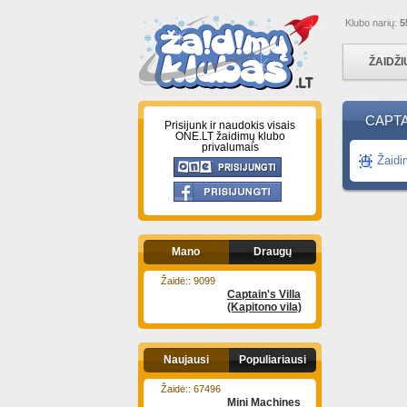
Klubo narių:
5
ŽAIDŽ
CAPTA
Prisijunk ir naudokis visais
ONE.LT žaidimų klubo
privalumais
Žaidi
Mano
Draugų
Žaidė:: 9099
Captain's Villa
(Kapitono vila)
Naujausi
Populiariausi
Žaidė:: 67496
Mini Machines