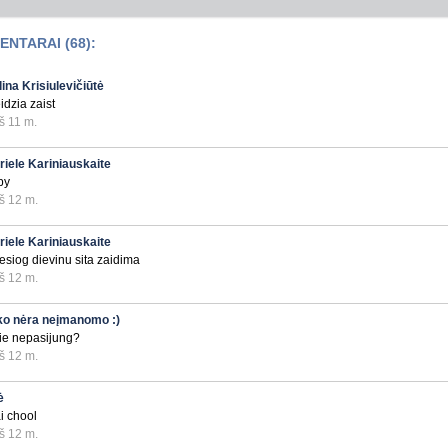
NTARAI (68):
ina Krisiulevičiūtė
idzia zaist
š 11 m.
riele Kariniauskaite
py
š 12 m.
riele Kariniauskaite
iesiog dievinu sita zaidima
š 12 m.
ko nėra neįmanomo :)
ie nepasijung?
š 12 m.
ė
i chool
š 12 m.