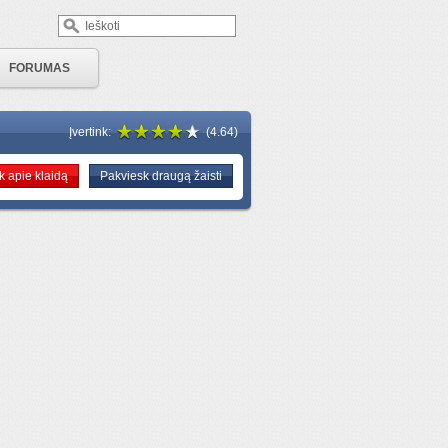
FORUMAS
Įvertink:
(4.64)
 apie klaidą
Pakviesk draugą žaisti