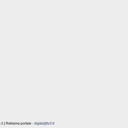
lt
| Reklama portale -
digital@tv3.lt