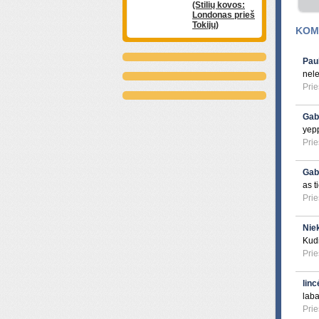
(Stilių kovos:
Londonas prieš
Tokijų)
KOME
Paul
nele
Prie
Gab
yep
Prie
Gab
as t
Prie
Nie
Kud
Prie
linc
laba
Prie