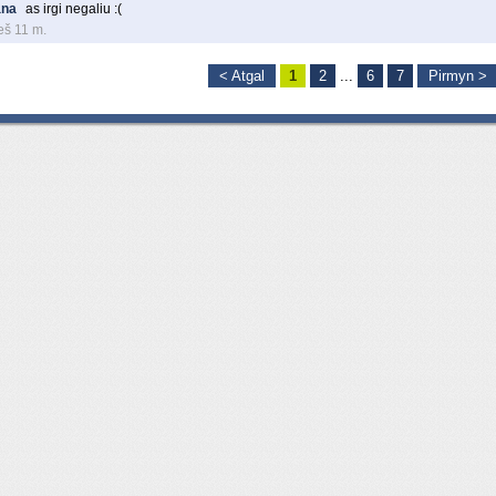
ana
as irgi negaliu :(
eš 11 m.
< Atgal
1
2
...
6
7
Pirmyn >