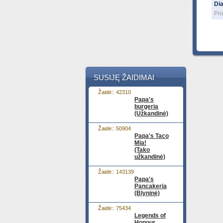
Di
Pri
SUSIJĘ ŽAIDIMAI
Žaidė:: 42310
Papa's
burgeria
(Užkandinė)
Žaidė:: 50904
Papa's Taco
Mia!
(Tako
užkandinė)
Žaidė:: 143139
Papa's
Pancakeria
(Blyninė)
Žaidė:: 75434
Legends of
Honour