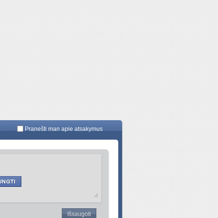
Pranešti man apie atsakymus
Išsaugoti