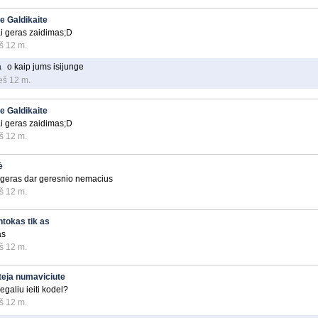
e Galdikaite
i geras zaidimas;D
š 12 m.
a
o kaip jums isijunge
eš 12 m.
e Galdikaite
i geras zaidimas;D
š 12 m.
ė
 geras dar geresnio nemacius
š 12 m.
ntokas tik as
as
š 12 m.
teja numaviciute
egaliu ieiti kodel?
š 12 m.