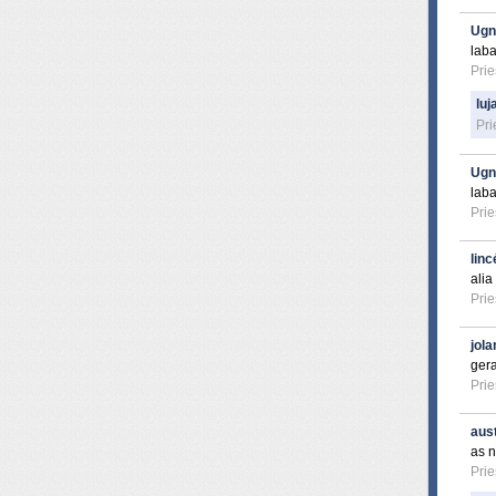
Ugn
laba
Prie
luj
Pri
Ugn
laba
Prie
linc
alia
Prie
jola
ger
Prie
aus
as n
Prie