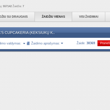
ių:
557142
Žaidžia:
7
DŽIU SU DRAUGAIS
ŽAIDŽIU VIENAS
VISI ŽAIDIMAI
'S CUPCAKERIA (KEKSIUKŲ K..
Žaidė:
38369
dimo valdymas:
Žaidimo aprašymas:
Pranešk