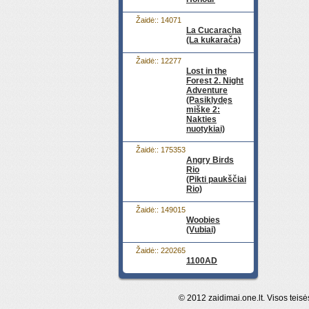
Žaidė:: 14071
La Cucaracha
(La kukarača)
Žaidė:: 12277
Lost in the
Forest 2. Night
Adventure
(Pasiklydęs
miške 2:
Nakties
nuotykiai)
Žaidė:: 175353
Angry Birds
Rio
(Pikti paukščiai
Rio)
Žaidė:: 149015
Woobies
(Vubiai)
Žaidė:: 220265
1100AD
© 2012 zaidimai.one.lt. Visos teisė