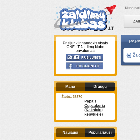
Klubo nar
ŽAI
PAPA
Prisijunk ir naudokis visais
ONE.LT žaidimų klubo
privalumais
Žai
Mano
Draugų
Žaidė:: 38370
Papa's
Cupcakeria
(Keksiukų
kepyklėlė)
Naujausi
Populiariausi