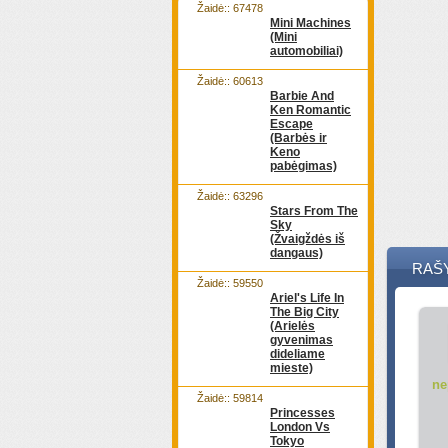
Žaidė:: 67478
Mini Machines
(Mini
automobiliai)
Žaidė:: 60613
Barbie And
Ken Romantic
Escape
(Barbės ir
Keno
pabėgimas)
Žaidė:: 63296
Stars From The
Sky
(Žvaigždės iš
dangaus)
RAŠ
Žaidė:: 59550
Ariel's Life In
The Big City
(Arielės
gyvenimas
dideliame
mieste)
ne
Žaidė:: 59814
Princesses
London Vs
Tokyo