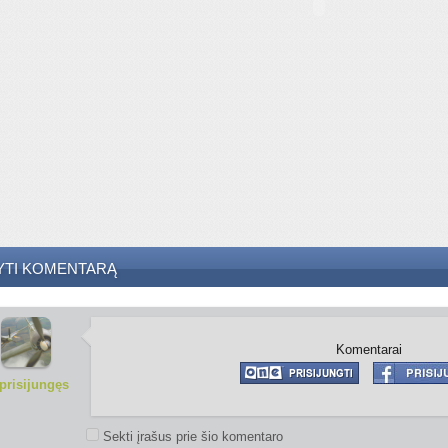
YTI KOMENTARĄ
Komentarai
prisijungęs
Sekti įrašus prie šio komentaro