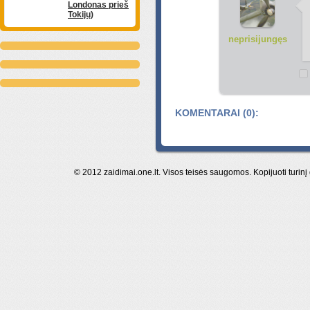
Londonas prieš
Tokijų)
neprisijungęs
KOMENTARAI (0):
© 2012 zaidimai.one.lt. Visos teisės saugomos. Kopijuoti turinį 