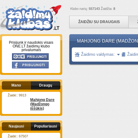
Klubo narių:
557143
Žaidžia:
8
ŽAIDŽIU SU DRAUGAIS
MAHJONG DARE (MADŽONG
Prisijunk ir naudokis visais
ONE.LT žaidimų klubo
privalumais
Žaidimo valdymas:
Žaidi
Mano
Draugų
Žaidė:: 9913
Mahjong Dare
(Madžongo
iššūkis)
Naujausi
Populiariausi
Žaidė:: 67507