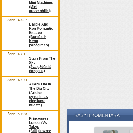
Mini Machines
(Mini
automobiliai)
Žaidė:: 60627
Barbie And
Ken Romantic
Escape
(Barbės ir
Keno
pabėgimas)
Žaidė:: 63311
Stars From The
Sky
(Žvaigždės iš
dangaus)
Žaidė:: 59574
Ariel's Life In
The Big City
(Arielės
gyvenimas
dideliame
mieste)
Žaidė:: 59838
RAŠYTI KOMENTARĄ
Princesses
London Vs
Tokyo
(Stilių kovos: