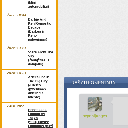
(Mini
automobiliai)
Žaidė:: 60644
Barbie And
Ken Romantic
Escape
(Barbės ir
Keno
pabėgimas)
Žaidė:: 63333
Stars From The
Sky
(Žvaigždės iš
dangaus)
Žaidė:: 59594
Ariel's Life In
The Big City
RAŠYTI KOMENTARĄ
(Arielės
gyvenimas
dideliame
mieste)
Žaidė:: 59861
Princesses
London Vs
neprisijungęs
Tokyo
(Stilių kovos:
Londonas prieš