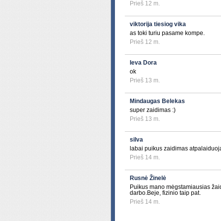
Prieš 12 m.
viktorija tiesiog vika
as toki turiu pasame kompe.
Prieš 12 m.
Ieva Dora
ok
Prieš 13 m.
Mindaugas Belekas
super zaidimas :)
Prieš 13 m.
silva
labai puikus zaidimas atpalaiduoj
Prieš 14 m.
Rusnė Žinelė
Puikus mano mėgstamiausias žaidi
darbo.Beje, fizinio taip pat.
Prieš 14 m.