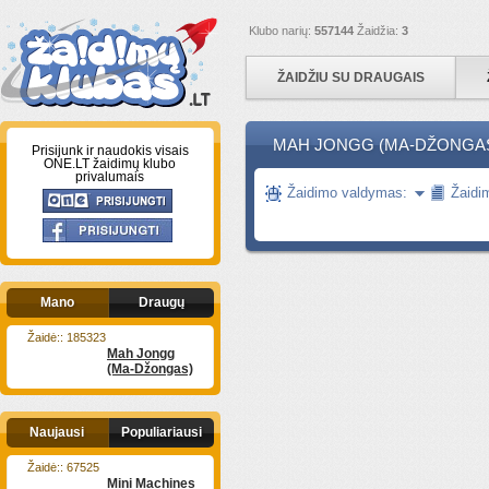
Klubo narių:
557144
Žaidžia:
3
ŽAIDŽIU SU DRAUGAIS
MAH JONGG (MA-DŽONGA
Prisijunk ir naudokis visais
ONE.LT žaidimų klubo
privalumais
Žaidimo valdymas:
Žaidi
Mano
Draugų
Žaidė:: 185323
Mah Jongg
(Ma-Džongas)
Naujausi
Populiariausi
Žaidė:: 67525
Mini Machines