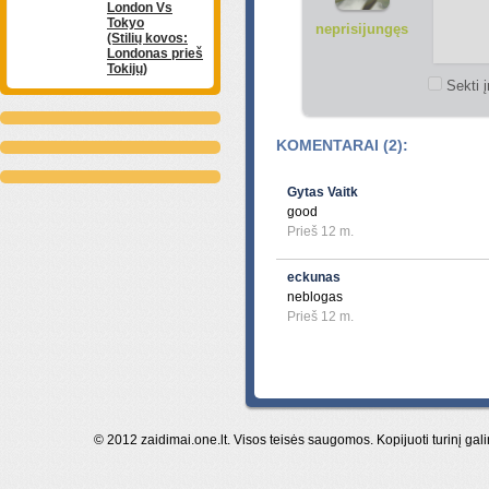
London Vs
Tokyo
neprisijungęs
(Stilių kovos:
Londonas prieš
Tokijų)
Sekti į
KOMENTARAI (2):
Gytas Vaitk
good
Prieš 12 m.
eckunas
neblogas
Prieš 12 m.
© 2012 zaidimai.one.lt. Visos teisės saugomos. Kopijuoti turinį gal