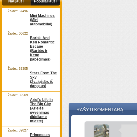
Naujausi
Populiariausi
Žaidė:: 67496
Mini Machines
(Mini
automobiliai)
Žaidė:: 60622
Barbie And
Ken Romantic
Escape
(Barbės ir
Keno
pabėgimas)
Žaidė:: 63305
Stars From The
Sky
(Žvaigždės iš
dangaus)
Žaidė:: 59569
Ariel's Life In
The Big City
(Arielės
RAŠYTI KOMENTARĄ
gyvenimas
dideliame
mieste)
Žaidė:: 59827
Princesses