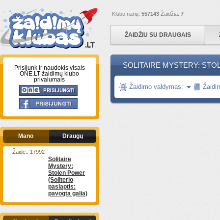
Klubo narių:
557143
Žaidžia:
7
ŽAIDŽIU SU DRAUGAIS
SOLITAIRE MYSTERY: STO
Prisijunk ir naudokis visais
ONE.LT žaidimų klubo
privalumais
Žaidimo valdymas:
Žaidi
Mano
Draugų
Žaidė:: 17992
Solitaire
Mystery:
Stolen Power
(Soliterio
paslaptis:
pavogta galia)