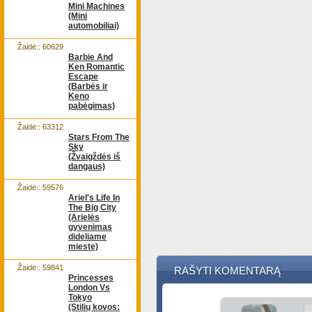
Mini Machines
(Mini
automobiliai)
Žaidė:: 60629
Barbie And
Ken Romantic
Escape
(Barbės ir
Keno
pabėgimas)
Žaidė:: 63312
Stars From The
Sky
(Žvaigždės iš
dangaus)
Žaidė:: 59576
Ariel's Life In
The Big City
(Arielės
gyvenimas
dideliame
mieste)
Žaidė:: 59841
RAŠYTI KOMENTARĄ
Princesses
London Vs
Tokyo
(Stilių kovos: