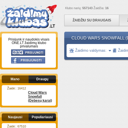
Klubo narių:
557143
Žaidžia:
16
ŽAIDŽIU SU DRAUGAIS
CLOUD WARS SNOWFALL (D
Prisijunk ir naudokis visais
ONE.LT žaidimų klubo
privalumais
Žaidimo valdymas:
Žaidi
Mano
Draugų
Žaidė:: 16412
Cloud Wars
Snowfall
(Debesų karai)
Naujausi
Populiariausi
Žaidė:: 67510