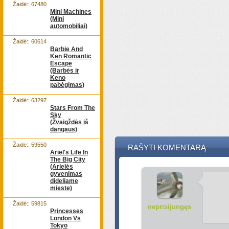
Žaidė:: 67480
Mini Machines
(Mini
automobiliai)
Žaidė:: 60614
Barbie And
Ken Romantic
Escape
(Barbės ir
Keno
pabėgimas)
Žaidė:: 63297
Stars From The
Sky
(Žvaigždės iš
dangaus)
Žaidė:: 59550
RAŠYTI KOMENTARĄ
Ariel's Life In
The Big City
(Arielės
gyvenimas
dideliame
mieste)
Žaidė:: 59815
neprisijungęs
Princesses
London Vs
Tokyo