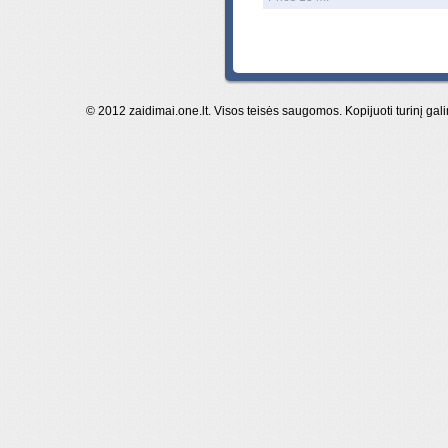
© 2012 zaidimai.one.lt. Visos teisės saugomos. Kopijuoti turinį gal