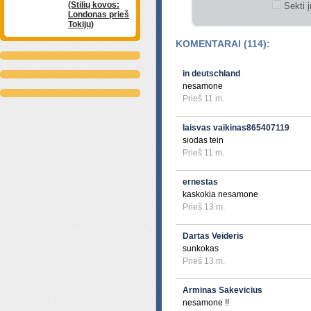
(Stilių kovos:
Sekti į
Londonas prieš
Tokijų)
KOMENTARAI (114):
in deutschland
nesamone
Prieš 11 m.
laisvas vaikinas865407119
siodas tein
Prieš 11 m.
ernestas
kaskokia nesamone
Prieš 13 m.
Dartas Veideris
sunkokas
Prieš 13 m.
Arminas Sakevicius
nesamone !!