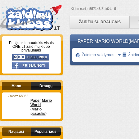
Klubo narių:
557143
Žaidžia:
5
ŽAIDŽIU SU DRAUGAIS
PAPER MARIO WORLD(MAR
Prisijunk ir naudokis visais
ONE.LT žaidimų klubo
privalumais
Žaidimo valdymas:
Žaidi
Mano
Draugų
Žaidė:: 68982
Paper Mario
World
(Mario
pasaulis)
Naujausi
Populiariausi