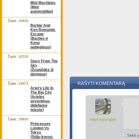
Mini Machines
(Mini
automobiliai)
Žaidė:: 60626
Barbie And
Ken Romantic
Escape
(Barbės ir
Keno
pabėgimas)
Žaidė:: 63310
Stars From The
Sky
(Žvaigždės iš
dangaus)
RAŠYTI KOMENTARĄ
Žaidė:: 59572
Ariel's Life In
The Big City
(Arielės
gyvenimas
dideliame
mieste)
neprisijungęs
Žaidė:: 59830
Princesses
London Vs
Tokyo
Sekti į
(Stilių kovos: