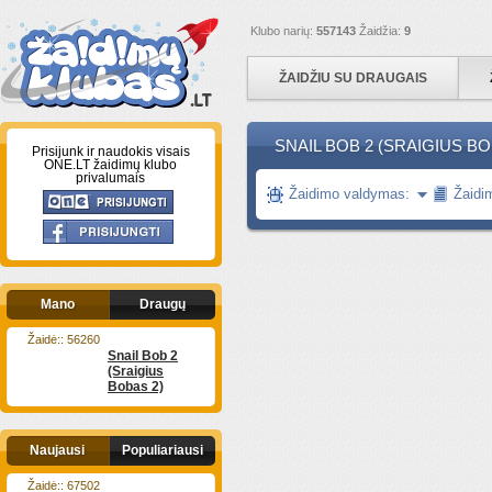
Klubo narių:
557143
Žaidžia:
9
ŽAIDŽIU SU DRAUGAIS
SNAIL BOB 2 (SRAIGIUS BO
Prisijunk ir naudokis visais
ONE.LT žaidimų klubo
privalumais
Žaidimo valdymas:
Žaidi
Mano
Draugų
Žaidė:: 56260
Snail Bob 2
(Sraigius
Bobas 2)
Naujausi
Populiariausi
Žaidė:: 67502