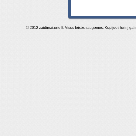
© 2012 zaidimai.one.lt. Visos teisės saugomos. Kopijuoti turinį gal