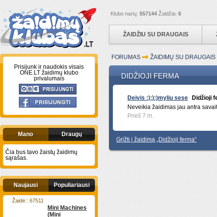
Klubo narių:
557144
Žaidžia:
6
ŽAIDŽIU SU DRAUGAIS
FORUMAS
ŽAIDIMŲ SU DRAUGAI
Prisijunk ir naudokis visais
ONE.LT žaidimų klubo
DIDŽIOJI FERMA
privalumais
Deivis :):):)myliu sese
Didžioji 
Neveikia žaidimas jau antra savait
Prieš 7 m.
Mano
Draugų
Grįžti į žaidimą „Didžioji ferma“
Čia bus tavo žaistų žaidimų
sąrašas.
Naujausi
Populiariausi
Žaidė:: 67511
Mini Machines
(Mini