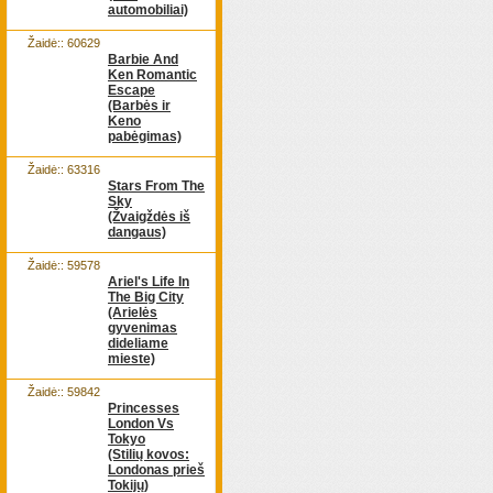
automobiliai)
Žaidė:: 60629
Barbie And
Ken Romantic
Escape
(Barbės ir
Keno
pabėgimas)
Žaidė:: 63316
Stars From The
Sky
(Žvaigždės iš
dangaus)
Žaidė:: 59578
Ariel's Life In
The Big City
(Arielės
gyvenimas
dideliame
mieste)
Žaidė:: 59842
Princesses
London Vs
Tokyo
(Stilių kovos:
Londonas prieš
Tokijų)