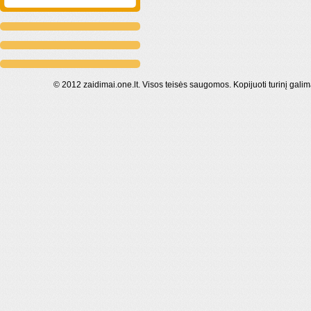
© 2012 zaidimai.one.lt. Visos teisės saugomos. Kopijuoti turinį galim