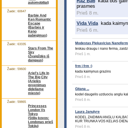
Ra2 Ba6
kada bus gali
automobiliai)
prasmes
Žaidė:: 60647
Prieš 8 m.
Barbie And
Ken Romantic
Vida Vida
kada kaimynu
Escape
(Barbės ir
Prieš 6 m.
Keno
pabėgimas)
Modestas Plekavicius Nanofer
Žaidė:: 63335
Stars From The
Ieskau draugu i nano ferma, zaidzi
Sky
Prieš 1 m.
(Žvaigždės iš
dangaus)
frm i frm ;)
Žaidė:: 59600
kada kaimynus grazins
Ariel's Life In
Prieš 8 m.
The Big City
(Arielės
gyvenimas
Gitana ...
dideliame
mieste)
kodel daugelis uzduociu anglu kal
Prieš 8 m.
Žaidė:: 59865
Princesses
London Vs
Laura Janulyre
Tokyo
KODEL ZAIDIMAI ANGLU KALBA?
(Stilių kovos:
KUR TRUNKA VOS KELIAS DIEN
Londonas prieš
Tokijų)
Prieš 8 m.