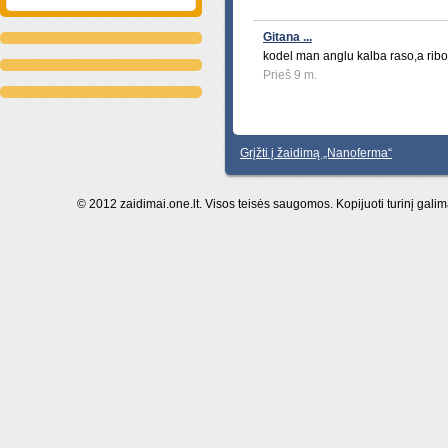
Gitana ...
kodel man anglu kalba raso,a ribot
Prieš 9 m.
Grįžti į žaidimą „Nanoferma“
© 2012 zaidimai.one.lt. Visos teisės saugomos. Kopijuoti turinį galim