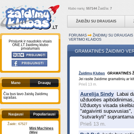
Klubo narių:
557144
Žaidžia:
7
ŽAIDŽIU SU DRAUGAIS
FORUMAS
ŽAIDIMŲ SU DRAUGAI
VERTIMO KLAIDOS
Prisijunk ir naudokis visais
ONE.LT žaidimų klubo
privalumais
GRAMATINĖS ŽAIDIMO VE
Žaidimų Klubas
GRAMATINĖS Ž
Jei rasite žaidime gramatinių ar ki
Mano
Draugų
Prieš 13 m.
Aurelija Sindy
Labai da
Čia bus tavo žaistų žaidimų
sąrašas.
užduoties apibūdinimas,
Užduotys visada skelbia
"atgaivinti supuvusias", 
Naujausi
Populiariausi
"sutvarkyti" suprantamas
Prieš 13 m.
Žaidė:: 67527
Mini Machines
(Mini